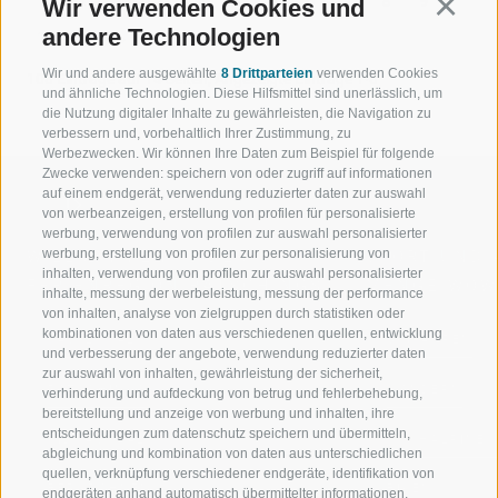
«
‹
1
2
3
4
5
6
7
8
9
Wir verwenden Cookies und
Continu
andere Technologien
10
›
»
Wir und andere ausgewählte
8 Drittparteien
verwenden Cookies
108 Einträge auf 14 Seiten, Angezeigte Einträge 1-8
und ähnliche Technologien. Diese Hilfsmittel sind unerlässlich, um
die Nutzung digitaler Inhalte zu gewährleisten, die Navigation zu
verbessern und, vorbehaltlich Ihrer Zustimmung, zu
Werbezwecken. Wir können Ihre Daten zum Beispiel für folgende
Zwecke verwenden: speichern von oder zugriff auf informationen
auf einem endgerät, verwendung reduzierter daten zur auswahl
von werbeanzeigen, erstellung von profilen für personalisierte
werbung, verwendung von profilen zur auswahl personalisierter
werbung, erstellung von profilen zur personalisierung von
WILLKOMMEN IN DER
SPORT UND 
inhalten, verwendung von profilen zur auswahl personalisierter
FERIENREGION RATSCHINGS
MENGE WOW
inhalte, messung der werbeleistung, messung der performance
von inhalten, analyse von zielgruppen durch statistiken oder
kombinationen von daten aus verschiedenen quellen, entwicklung
JAUFENTAL
SKIFAHREN
und verbesserung der angebote, verwendung reduzierter daten
zur auswahl von inhalten, gewährleistung der sicherheit,
RATSCHINGS
WANDERN
verhinderung und aufdeckung von betrug und fehlerbehebung,
bereitstellung und anzeige von werbung und inhalten, ihre
entscheidungen zum datenschutz speichern und übermitteln,
RIDNAUNTAL
HOCHALPINE
abgleichung und kombination von daten aus unterschiedlichen
quellen, verknüpfung verschiedener endgeräte, identifikation von
BERGBAHNEN
BIKEN
endgeräten anhand automatisch übermittelter informationen,