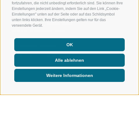
fortzufahren, die nicht unbedingt erforderlich sind. Sie können Ihre
Einstellungen jederzeit ändern, indem Sie auf den Link „Cookie-
Einstellungen" unten auf der Seite oder auf das Schildsymbol
Egal, ob sportlich-ambitioniert
unten links klicken. Ihre Einstellungen gelten nur für das
oder entspannt-genießerisch,
verwendete Gerät.
kulturell-interessiert oder
kulinarisch-leidenschaftlich –
OK
hier erwartet dich ein
grenzenloses Urlaubserlebnis.
Alle ablehnen
Weitere Informationen
FERIENTÄLER
Urlaub in Ratschings:
Drei Ferientäler für dein Abenteuer