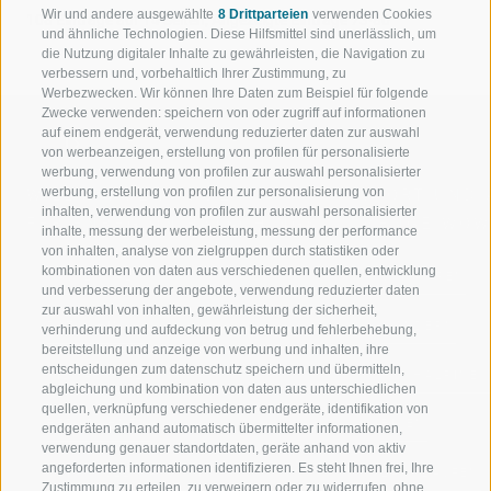
Wir und andere ausgewählte
8 Drittparteien
verwenden Cookies
108 Einträge auf 14 Seiten, Angezeigte Einträge 73-80
und ähnliche Technologien. Diese Hilfsmittel sind unerlässlich, um
die Nutzung digitaler Inhalte zu gewährleisten, die Navigation zu
verbessern und, vorbehaltlich Ihrer Zustimmung, zu
Werbezwecken. Wir können Ihre Daten zum Beispiel für folgende
Zwecke verwenden: speichern von oder zugriff auf informationen
auf einem endgerät, verwendung reduzierter daten zur auswahl
von werbeanzeigen, erstellung von profilen für personalisierte
werbung, verwendung von profilen zur auswahl personalisierter
werbung, erstellung von profilen zur personalisierung von
WILLKOMMEN IN DER
SPORT UND 
inhalten, verwendung von profilen zur auswahl personalisierter
FERIENREGION RATSCHINGS
MENGE WOW
inhalte, messung der werbeleistung, messung der performance
von inhalten, analyse von zielgruppen durch statistiken oder
kombinationen von daten aus verschiedenen quellen, entwicklung
JAUFENTAL
SKIFAHREN
und verbesserung der angebote, verwendung reduzierter daten
zur auswahl von inhalten, gewährleistung der sicherheit,
RATSCHINGS
WANDERN
verhinderung und aufdeckung von betrug und fehlerbehebung,
bereitstellung und anzeige von werbung und inhalten, ihre
entscheidungen zum datenschutz speichern und übermitteln,
RIDNAUNTAL
HOCHALPINE
abgleichung und kombination von daten aus unterschiedlichen
quellen, verknüpfung verschiedener endgeräte, identifikation von
BERGBAHNEN
BIKEN
endgeräten anhand automatisch übermittelter informationen,
verwendung genauer standortdaten, geräte anhand von aktiv
angeforderten informationen identifizieren. Es steht Ihnen frei, Ihre
SKISCHULE RATSCHINGS
LANGLAUFEN
Zustimmung zu erteilen, zu verweigern oder zu widerrufen, ohne