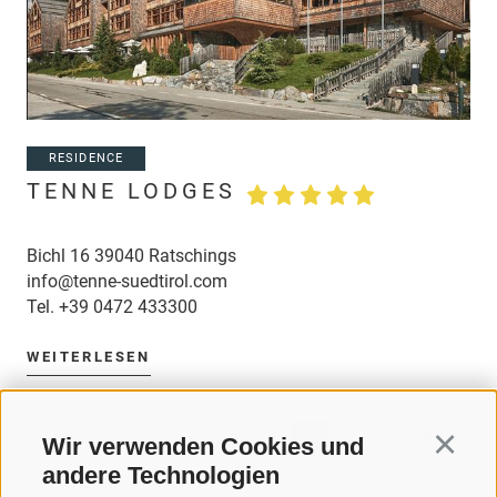
RESIDENCE
TENNE LODGES
Bichl 16 39040 Ratschings
info@tenne-suedtirol.com
Tel.
+39 0472 433300
WEITERLESEN
«
‹
5
6
7
8
9
10
11
12
13
Wir verwenden Cookies und
Continu
andere Technologien
14
›
»