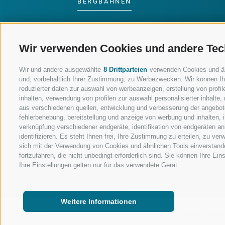
BERGBAHNEN
SKISCHULE RATSCHINGS
Wir verwenden Cookies und andere Tec
LUISL'S SKISCHULE IN
RATSCHINGS
Wir und andere ausgewählte
8 Drittparteien
verwenden Cookies und ähnl
und, vorbehaltlich Ihrer Zustimmung, zu Werbezwecken. Wir können Ih
reduzierter daten zur auswahl von werbeanzeigen, erstellung von profile
inhalten, verwendung von profilen zur auswahl personalisierter inhalt
aus verschiedenen quellen, entwicklung und verbesserung der angebote
fehlerbehebung, bereitstellung und anzeige von werbung und inhalten,
FOLGE UNS AUF SOCIAL MEDIA
verknüpfung verschiedener endgeräte, identifikation von endgeräten a
identifizieren. Es steht Ihnen frei, Ihre Zustimmung zu erteilen, zu v
sich mit der Verwendung von Cookies und ähnlichen Tools einverstand
fortzufahren, die nicht unbedingt erforderlich sind. Sie können Ihre Ei
Ihre Einstellungen gelten nur für das verwendete Gerät.
Weitere Informationen
IMPRESSUM
|
SITEMAP
|
TRANSPARENTE VERWALTUNG