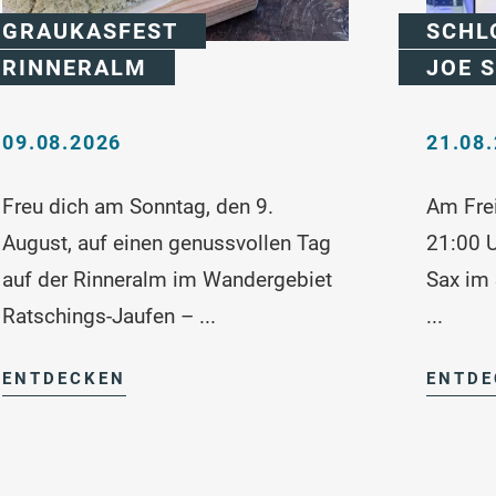
GRAUKASFEST
SCHL
RINNERALM
JOE 
09.08.2026
21.08
Freu dich am Sonntag, den 9.
Am Frei
August, auf einen genussvollen Tag
21:00 U
auf der Rinneralm im Wandergebiet
Sax im 
Ratschings-Jaufen – ...
...
ENTDECKEN
ENTDE