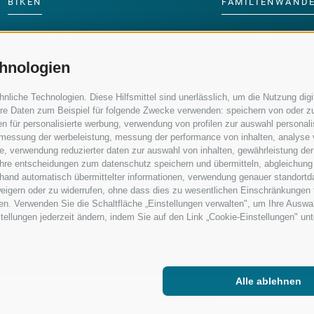
BIKEN
FAMILIENWAND
LANGLAUFEN
SKIFAHREN MIT 
hnologien
WASSER ERLEBEN
KINDERPROGRA
iche Technologien. Diese Hilfsmittel sind unerlässlich, um die Nutzung digit
re Daten zum Beispiel für folgende Zwecke verwenden: speichern von oder zu
n für personalisierte werbung, verwendung von profilen zur auswahl personalis
e, messung der werbeleistung, messung der performance von inhalten, analyse
, verwendung reduzierter daten zur auswahl von inhalten, gewährleistung der
 ihre entscheidungen zum datenschutz speichern und übermitteln, abgleichung
nhand automatisch übermittelter informationen, verwendung genauer standortd
erweigern oder zu widerrufen, ohne dass dies zu wesentlichen Einschränkungen 
en. Verwenden Sie die Schaltfläche „Einstellungen verwalten", um Ihre Ausw
nstellungen jederzeit ändern, indem Sie auf den Link „Cookie-Einstellungen" un
Alle ablehnen
|
COOKIE-RICHTLINIE
|
PRIVACY
|
Cookie Präferenzen