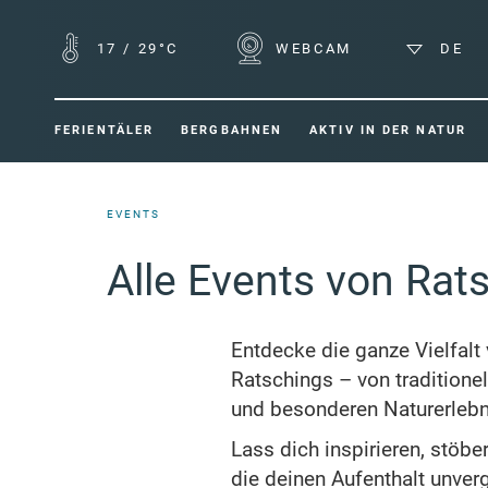
17
/
29°C
WEBCAM
DE
FERIENTÄLER
BERGBAHNEN
AKTIV IN DER NATUR
EVENTS
Alle Events von Rat
Entdecke die ganze Vielfalt 
Ratschings – von traditione
und besonderen Naturerlebn
Lass dich inspirieren, stö
die deinen Aufenthalt unver