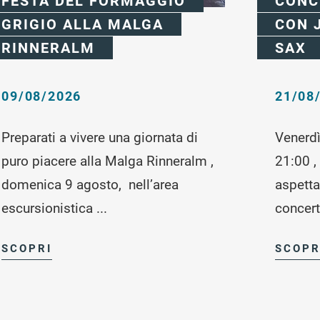
FESTA DEL FORMAGGIO
CONC
GRIGIO ALLA MALGA
CON 
RINNERALM
SAX
09/08/2026
21/08
Preparati a vivere una giornata di
Venerdì
puro piacere alla Malga Rinneralm ,
21:00 ,
domenica 9 agosto, nell’area
aspetta
escursionistica ...
concerto
SCOPRI
SCOPR