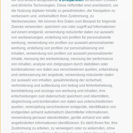
ZURÜCK
und ähnliche Technologien. Diese Hilfsmittel sind unerlässlich, um
die Nutzung digitaler Inhalte zu gewährleisten, die Navigation zu
verbessern und, vorbehaltlich Ihrer Zustimmung, zu
Werbezwecken. Wir können Ihre Daten zum Beispiel für folgende
Zwecke verwenden: speichern von oder zugriff auf informationen
auf einem endgerät, verwendung reduzierter daten zur auswahl
von werbeanzeigen, erstellung von profilen für personalisierte
werbung, verwendung von profilen zur auswahl personalisierter
werbung, erstellung von profilen zur personalisierung von
WILLKOMMEN IN DER
SPORT UND 
inhalten, verwendung von profilen zur auswahl personalisierter
FERIENREGION RATSCHINGS
MENGE WOW
inhalte, messung der werbeleistung, messung der performance
von inhalten, analyse von zielgruppen durch statistiken oder
kombinationen von daten aus verschiedenen quellen, entwicklung
JAUFENTAL
SKIFAHREN
und verbesserung der angebote, verwendung reduzierter daten
zur auswahl von inhalten, gewährleistung der sicherheit,
RATSCHINGS
WANDERN
verhinderung und aufdeckung von betrug und fehlerbehebung,
bereitstellung und anzeige von werbung und inhalten, ihre
entscheidungen zum datenschutz speichern und übermitteln,
RIDNAUNTAL
HOCHALPINE
abgleichung und kombination von daten aus unterschiedlichen
quellen, verknüpfung verschiedener endgeräte, identifikation von
BERGBAHNEN
BIKEN
endgeräten anhand automatisch übermittelter informationen,
verwendung genauer standortdaten, geräte anhand von aktiv
angeforderten informationen identifizieren. Es steht Ihnen frei, Ihre
SKISCHULE RATSCHINGS
LANGLAUFEN
Zustimmung zu erteilen, zu verweigern oder zu widerrufen, ohne