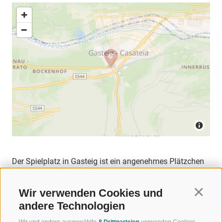
Der Spielplatz in Gasteig ist ein angenehmes Plätzchen
und beliebter Treffpunkt für Kinder und Eltern.
Wir verwenden Cookies und
Continu
andere Technologien
Wir und andere ausgewählte
8 Drittparteien
verwenden Cookies