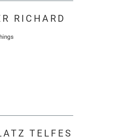
ER RICHARD
hings
LATZ TELFES