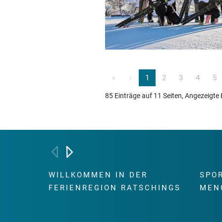
«
‹
1
2
3
4
5
85 Einträge auf 11 Seiten, Angezeigte 
WILLKOMMEN IN DER
SPO
FERIENREGION RATSCHINGS
MEN