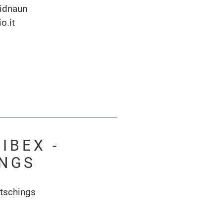
idnaun
o.it
IBEX -
INGS
tschings