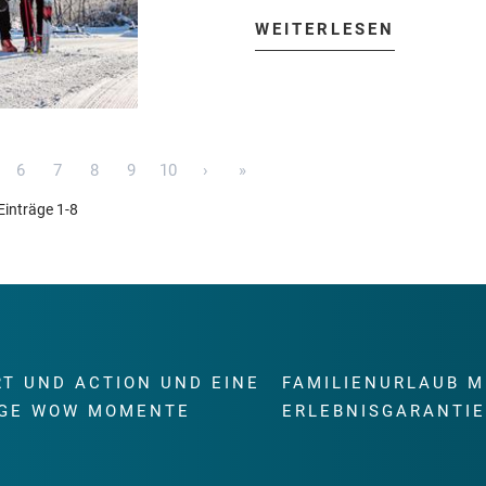
WEITERLESEN
6
7
8
9
10
›
»
Einträge 1-8
RT UND ACTION UND EINE
FAMILIENURLAUB M
GE WOW MOMENTE
ERLEBNISGARANTI