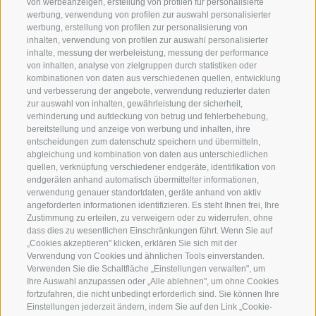
von werbeanzeigen, erstellung von profilen für personalisierte
werbung, verwendung von profilen zur auswahl personalisierter
werbung, erstellung von profilen zur personalisierung von
WILLKOMMEN IN DER
SPORT UND 
inhalten, verwendung von profilen zur auswahl personalisierter
FERIENREGION RATSCHINGS
MENGE WOW
inhalte, messung der werbeleistung, messung der performance
von inhalten, analyse von zielgruppen durch statistiken oder
kombinationen von daten aus verschiedenen quellen, entwicklung
JAUFENTAL
SKIFAHREN
und verbesserung der angebote, verwendung reduzierter daten
zur auswahl von inhalten, gewährleistung der sicherheit,
RATSCHINGS
WANDERN
verhinderung und aufdeckung von betrug und fehlerbehebung,
bereitstellung und anzeige von werbung und inhalten, ihre
entscheidungen zum datenschutz speichern und übermitteln,
RIDNAUNTAL
HOCHALPINE
abgleichung und kombination von daten aus unterschiedlichen
quellen, verknüpfung verschiedener endgeräte, identifikation von
BERGBAHNEN
BIKEN
endgeräten anhand automatisch übermittelter informationen,
verwendung genauer standortdaten, geräte anhand von aktiv
angeforderten informationen identifizieren. Es steht Ihnen frei, Ihre
SKISCHULE RATSCHINGS
LANGLAUFEN
Zustimmung zu erteilen, zu verweigern oder zu widerrufen, ohne
dass dies zu wesentlichen Einschränkungen führt. Wenn Sie auf
LUISL'S SKISCHULE IN RATSCHINGS
WASSER ERLE
„Cookies akzeptieren" klicken, erklären Sie sich mit der
Verwendung von Cookies und ähnlichen Tools einverstanden.
Verwenden Sie die Schaltfläche „Einstellungen verwalten", um
Ihre Auswahl anzupassen oder „Alle ablehnen", um ohne Cookies
fortzufahren, die nicht unbedingt erforderlich sind. Sie können Ihre
Einstellungen jederzeit ändern, indem Sie auf den Link „Cookie-