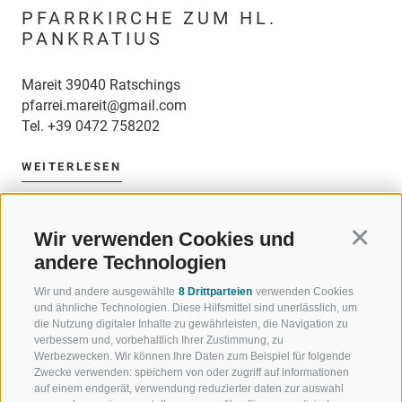
PFARRKIRCHE ZUM HL.
PANKRATIUS
Mareit 39040 Ratschings
pfarrei.mareit@gmail.com
Tel.
+39 0472 758202
WEITERLESEN
«
‹
1
2
3
4
5
6
7
8
9
Wir verwenden Cookies und
Continu
andere Technologien
10
›
»
Wir und andere ausgewählte
8 Drittparteien
verwenden Cookies
85 Einträge auf 11 Seiten, Angezeigte Einträge 25-32
und ähnliche Technologien. Diese Hilfsmittel sind unerlässlich, um
die Nutzung digitaler Inhalte zu gewährleisten, die Navigation zu
verbessern und, vorbehaltlich Ihrer Zustimmung, zu
Werbezwecken. Wir können Ihre Daten zum Beispiel für folgende
Zwecke verwenden: speichern von oder zugriff auf informationen
auf einem endgerät, verwendung reduzierter daten zur auswahl