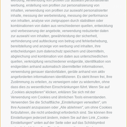
werbung, verwendung von profilen zur auswahl personalisierter
werbung, erstellung von profilen zur personalisierung von
WILLKOMMEN IN DER
SPORT UND 
inhalten, verwendung von profilen zur auswahl personalisierter
FERIENREGION RATSCHINGS
MENGE WOW
inhalte, messung der werbeleistung, messung der performance
von inhalten, analyse von zielgruppen durch statistiken oder
kombinationen von daten aus verschiedenen quellen, entwicklung
JAUFENTAL
SKIFAHREN
und verbesserung der angebote, verwendung reduzierter daten
zur auswahl von inhalten, gewährleistung der sicherheit,
RATSCHINGS
WANDERN
verhinderung und aufdeckung von betrug und fehlerbehebung,
bereitstellung und anzeige von werbung und inhalten, ihre
entscheidungen zum datenschutz speichern und übermitteln,
RIDNAUNTAL
HOCHALPINE
abgleichung und kombination von daten aus unterschiedlichen
quellen, verknüpfung verschiedener endgeräte, identifikation von
BERGBAHNEN
BIKEN
endgeräten anhand automatisch übermittelter informationen,
verwendung genauer standortdaten, geräte anhand von aktiv
angeforderten informationen identifizieren. Es steht Ihnen frei, Ihre
SKISCHULE RATSCHINGS
LANGLAUFEN
Zustimmung zu erteilen, zu verweigern oder zu widerrufen, ohne
dass dies zu wesentlichen Einschränkungen führt. Wenn Sie auf
LUISL'S SKISCHULE IN RATSCHINGS
WASSER ERLE
„Cookies akzeptieren" klicken, erklären Sie sich mit der
Verwendung von Cookies und ähnlichen Tools einverstanden.
Verwenden Sie die Schaltfläche „Einstellungen verwalten", um
Ihre Auswahl anzupassen oder „Alle ablehnen", um ohne Cookies
fortzufahren, die nicht unbedingt erforderlich sind. Sie können Ihre
Einstellungen jederzeit ändern, indem Sie auf den Link „Cookie-
Einstellungen" unten auf der Seite oder auf das Schildsymbol
FOLGE UNS AUF SOCIAL MEDIA