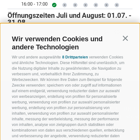
16:00 - 17:00
Öffnungszeiten Juli und August:
01.07. -
31.08.
MO
DI
MI
DO
FR
SA
SO
Wir verwenden Cookies und
Continu
10:30 - 11:30
andere Technologien
Wir und andere ausgewählte
8 Drittparteien
verwenden Cookies
ZURÜCK
und ähnliche Technologien. Diese Hilfsmittel sind unerlässlich, um
die Nutzung digitaler Inhalte zu gewährleisten, die Navigation zu
verbessern und, vorbehaltlich Ihrer Zustimmung, zu
Werbezwecken. Wir können Ihre Daten zum Beispiel für folgende
Zwecke verwenden: speichern von oder zugriff auf informationen
auf einem endgerät, verwendung reduzierter daten zur auswahl
von werbeanzeigen, erstellung von profilen für personalisierte
werbung, verwendung von profilen zur auswahl personalisierter
werbung, erstellung von profilen zur personalisierung von
WILLKOMMEN IN DER
SPORT UND 
inhalten, verwendung von profilen zur auswahl personalisierter
FERIENREGION RATSCHINGS
MENGE WOW
inhalte, messung der werbeleistung, messung der performance
von inhalten, analyse von zielgruppen durch statistiken oder
kombinationen von daten aus verschiedenen quellen, entwicklung
JAUFENTAL
SKIFAHREN
und verbesserung der angebote, verwendung reduzierter daten