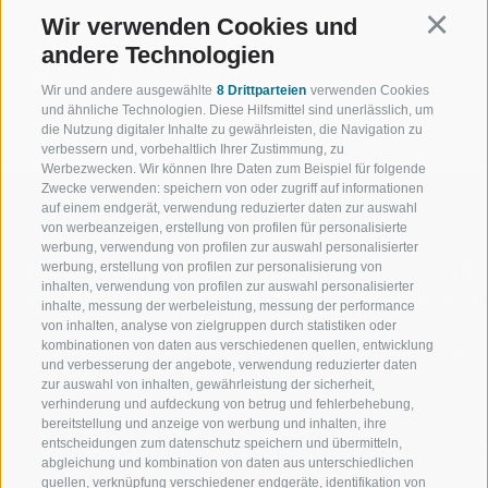
Wir verwenden Cookies und
Continu
13:30 - 17:30
andere Technologien
Wir und andere ausgewählte
8 Drittparteien
verwenden Cookies
ZURÜCK
und ähnliche Technologien. Diese Hilfsmittel sind unerlässlich, um
die Nutzung digitaler Inhalte zu gewährleisten, die Navigation zu
verbessern und, vorbehaltlich Ihrer Zustimmung, zu
Werbezwecken. Wir können Ihre Daten zum Beispiel für folgende
Zwecke verwenden: speichern von oder zugriff auf informationen
auf einem endgerät, verwendung reduzierter daten zur auswahl
von werbeanzeigen, erstellung von profilen für personalisierte
werbung, verwendung von profilen zur auswahl personalisierter
werbung, erstellung von profilen zur personalisierung von
WILLKOMMEN IN DER
SPORT UND 
inhalten, verwendung von profilen zur auswahl personalisierter
FERIENREGION RATSCHINGS
MENGE WOW
inhalte, messung der werbeleistung, messung der performance
von inhalten, analyse von zielgruppen durch statistiken oder
kombinationen von daten aus verschiedenen quellen, entwicklung
JAUFENTAL
SKIFAHREN
und verbesserung der angebote, verwendung reduzierter daten
zur auswahl von inhalten, gewährleistung der sicherheit,
RATSCHINGS
WANDERN
verhinderung und aufdeckung von betrug und fehlerbehebung,
bereitstellung und anzeige von werbung und inhalten, ihre
entscheidungen zum datenschutz speichern und übermitteln,
RIDNAUNTAL
HOCHALPINE
abgleichung und kombination von daten aus unterschiedlichen
quellen, verknüpfung verschiedener endgeräte, identifikation von