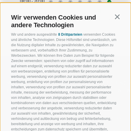
08:00 - 20:00
08:00 - 22:00
Wir verwenden Cookies und
Continu
13:00 - 22:00
andere Technologien
Wir und andere ausgewählte
8 Drittparteien
verwenden Cookies
ZURÜCK
und ähnliche Technologien. Diese Hilfsmittel sind unerlässlich, um
die Nutzung digitaler Inhalte zu gewährleisten, die Navigation zu
verbessern und, vorbehaltlich Ihrer Zustimmung, zu
Werbezwecken. Wir können Ihre Daten zum Beispiel für folgende
Zwecke verwenden: speichern von oder zugriff auf informationen
auf einem endgerät, verwendung reduzierter daten zur auswahl
von werbeanzeigen, erstellung von profilen für personalisierte
werbung, verwendung von profilen zur auswahl personalisierter
werbung, erstellung von profilen zur personalisierung von
WILLKOMMEN IN DER
SPORT UND 
inhalten, verwendung von profilen zur auswahl personalisierter
FERIENREGION RATSCHINGS
MENGE WOW
inhalte, messung der werbeleistung, messung der performance
von inhalten, analyse von zielgruppen durch statistiken oder
kombinationen von daten aus verschiedenen quellen, entwicklung
JAUFENTAL
SKIFAHREN
und verbesserung der angebote, verwendung reduzierter daten
zur auswahl von inhalten, gewährleistung der sicherheit,
RATSCHINGS
WANDERN
verhinderung und aufdeckung von betrug und fehlerbehebung,
bereitstellung und anzeige von werbung und inhalten, ihre
entscheidungen zum datenschutz speichern und übermitteln,
RIDNAUNTAL
HOCHALPINE