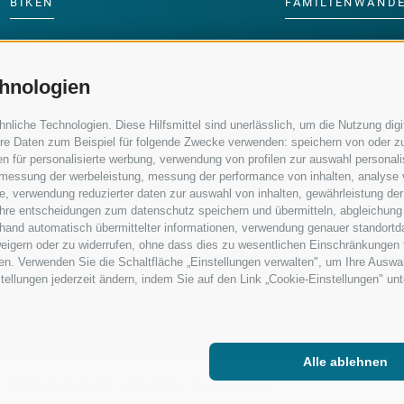
BIKEN
FAMILIENWAND
LANGLAUFEN
SKIFAHREN MIT 
hnologien
WASSER ERLEBEN
KINDERPROGRA
iche Technologien. Diese Hilfsmittel sind unerlässlich, um die Nutzung digit
re Daten zum Beispiel für folgende Zwecke verwenden: speichern von oder zu
n für personalisierte werbung, verwendung von profilen zur auswahl personalis
e, messung der werbeleistung, messung der performance von inhalten, analyse
, verwendung reduzierter daten zur auswahl von inhalten, gewährleistung der
 ihre entscheidungen zum datenschutz speichern und übermitteln, abgleichung
nhand automatisch übermittelter informationen, verwendung genauer standortd
erweigern oder zu widerrufen, ohne dass dies zu wesentlichen Einschränkungen 
en. Verwenden Sie die Schaltfläche „Einstellungen verwalten", um Ihre Ausw
nstellungen jederzeit ändern, indem Sie auf den Link „Cookie-Einstellungen" un
Alle ablehnen
|
COOKIE-RICHTLINIE
|
PRIVACY
|
Cookie Präferenzen