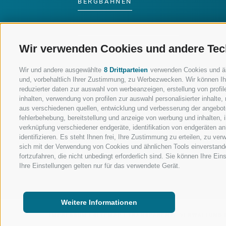
BERGBAHNEN
SKISCHULE RATSCHINGS
Wir verwenden Cookies und andere Tec
LUISL'S SKISCHULE IN
RATSCHINGS
Wir und andere ausgewählte
8 Drittparteien
verwenden Cookies und ähnl
und, vorbehaltlich Ihrer Zustimmung, zu Werbezwecken. Wir können Ih
reduzierter daten zur auswahl von werbeanzeigen, erstellung von profile
inhalten, verwendung von profilen zur auswahl personalisierter inhalt
aus verschiedenen quellen, entwicklung und verbesserung der angebote
fehlerbehebung, bereitstellung und anzeige von werbung und inhalten,
FOLGE UNS AUF SOCIAL MEDIA
verknüpfung verschiedener endgeräte, identifikation von endgeräten a
identifizieren. Es steht Ihnen frei, Ihre Zustimmung zu erteilen, zu v
sich mit der Verwendung von Cookies und ähnlichen Tools einverstand
fortzufahren, die nicht unbedingt erforderlich sind. Sie können Ihre Ei
Ihre Einstellungen gelten nur für das verwendete Gerät.
Weitere Informationen
IMPRESSUM
|
SITEMAP
|
TRANSPARENTE VERWALTUNG