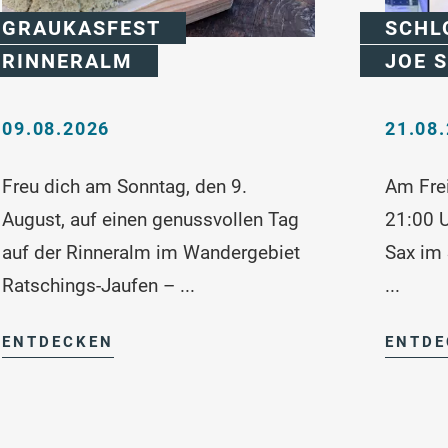
GRAUKASFEST
SCHL
RINNERALM
JOE 
09.08.2026
21.08
Freu dich am Sonntag, den 9.
Am Frei
August, auf einen genussvollen Tag
21:00 U
auf der Rinneralm im Wandergebiet
Sax im 
Ratschings-Jaufen – ...
...
ENTDECKEN
ENTDE