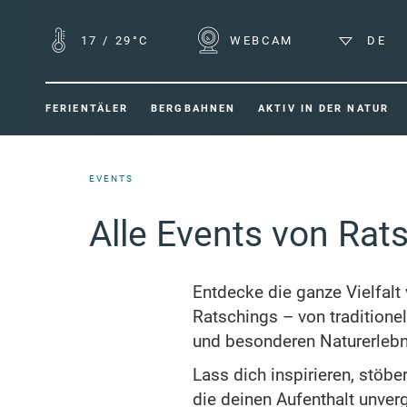
17
/
29°C
WEBCAM
DE
FERIENTÄLER
BERGBAHNEN
AKTIV IN DER NATUR
EVENTS
Alle Events von Rat
Entdecke die ganze Vielfalt 
Ratschings – von traditione
und besonderen Naturerlebn
Lass dich inspirieren, stö
die deinen Aufenthalt unver