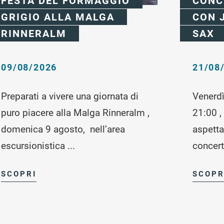
FESTA DEL FORMAGGIO
CONC
GRIGIO ALLA MALGA
CON 
RINNERALM
SAX
09/08/2026
21/08
Preparati a vivere una giornata di
Venerdì
puro piacere alla Malga Rinneralm ,
21:00 ,
domenica 9 agosto, nell’area
aspetta
escursionistica ...
concerto
SCOPRI
SCOPR