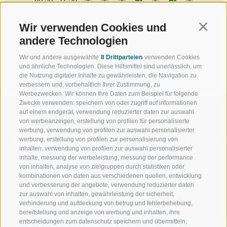
06:30 - 12:30
Wir verwenden Cookies und
Continu
15:00 - 18:00
andere Technologien
Wir und andere ausgewählte
8 Drittparteien
verwenden Cookies
ZURÜCK
und ähnliche Technologien. Diese Hilfsmittel sind unerlässlich, um
die Nutzung digitaler Inhalte zu gewährleisten, die Navigation zu
verbessern und, vorbehaltlich Ihrer Zustimmung, zu
Werbezwecken. Wir können Ihre Daten zum Beispiel für folgende
Zwecke verwenden: speichern von oder zugriff auf informationen
auf einem endgerät, verwendung reduzierter daten zur auswahl
von werbeanzeigen, erstellung von profilen für personalisierte
werbung, verwendung von profilen zur auswahl personalisierter
werbung, erstellung von profilen zur personalisierung von
WILLKOMMEN IN DER
SPORT UND 
inhalten, verwendung von profilen zur auswahl personalisierter
FERIENREGION RATSCHINGS
MENGE WOW
inhalte, messung der werbeleistung, messung der performance
von inhalten, analyse von zielgruppen durch statistiken oder
kombinationen von daten aus verschiedenen quellen, entwicklung
JAUFENTAL
SKIFAHREN
und verbesserung der angebote, verwendung reduzierter daten
zur auswahl von inhalten, gewährleistung der sicherheit,
RATSCHINGS
WANDERN
verhinderung und aufdeckung von betrug und fehlerbehebung,
bereitstellung und anzeige von werbung und inhalten, ihre
entscheidungen zum datenschutz speichern und übermitteln,
RIDNAUNTAL
HOCHALPINE