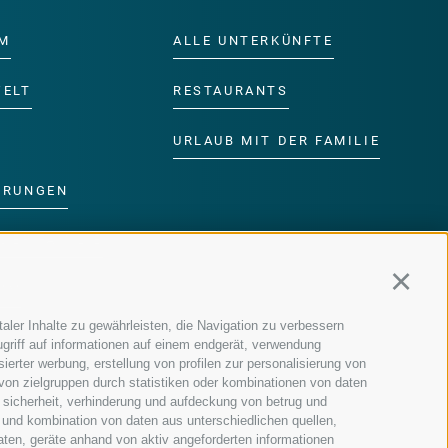
M
ALLE UNTERKÜNFTE
WELT
RESTAURANTS
URLAUB MIT DER FAMILIE
ERUNGEN
DER FAMILIE
Continu
MM
aler Inhalte zu gewährleisten, die Navigation zu verbessern
griff auf informationen auf einem endgerät, verwendung
ierter werbung, erstellung von profilen zur personalisierung von
 von zielgruppen durch statistiken oder kombinationen von daten
 sicherheit, verhinderung und aufdeckung von betrug und
 und kombination von daten aus unterschiedlichen quellen,
aten, geräte anhand von aktiv angeforderten informationen