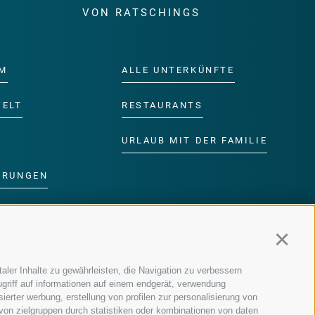
E
VON RATSCHINGS
M
ALLE UNTERKÜNFTE
WELT
RESTAURANTS
URLAUB MIT DER FAMILIE
ERUNGEN
DER FAMILIE
Continu
MM
aler Inhalte zu gewährleisten, die Navigation zu verbessern
griff auf informationen auf einem endgerät, verwendung
ierter werbung, erstellung von profilen zur personalisierung von
 von zielgruppen durch statistiken oder kombinationen von daten