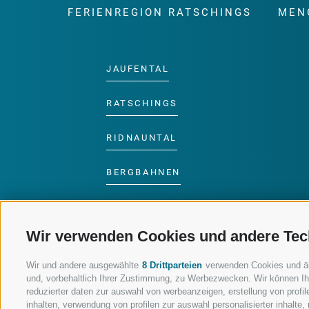
FERIENREGION RATSCHINGS
MEN
JAUFENTAL
RATSCHINGS
RIDNAUNTAL
BERGBAHNEN
SKISCHULE RATSCHINGS
Wir verwenden Cookies und andere Tec
LUISL'S SKISCHULE IN
RATSCHINGS
Wir und andere ausgewählte
8 Drittparteien
verwenden Cookies und ähnl
und, vorbehaltlich Ihrer Zustimmung, zu Werbezwecken. Wir können Ih
reduzierter daten zur auswahl von werbeanzeigen, erstellung von profile
inhalten, verwendung von profilen zur auswahl personalisierter inhalt