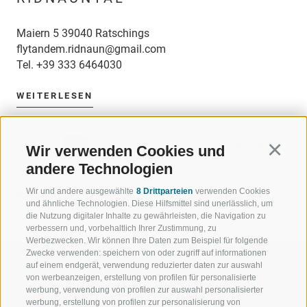
Maiern 5 39040 Ratschings
flytandem.ridnaun@gmail.com
Tel.
+39 333 6464030
WEITERLESEN
«
‹
1
2
3
4
5
6
7
8
9
Wir verwenden Cookies und
Continu
andere Technologien
10
›
»
Wir und andere ausgewählte
8 Drittparteien
verwenden Cookies
85 Einträge auf 11 Seiten, Angezeigte Einträge 1-8
und ähnliche Technologien. Diese Hilfsmittel sind unerlässlich, um
die Nutzung digitaler Inhalte zu gewährleisten, die Navigation zu
verbessern und, vorbehaltlich Ihrer Zustimmung, zu
Werbezwecken. Wir können Ihre Daten zum Beispiel für folgende
Zwecke verwenden: speichern von oder zugriff auf informationen
auf einem endgerät, verwendung reduzierter daten zur auswahl
von werbeanzeigen, erstellung von profilen für personalisierte
werbung, verwendung von profilen zur auswahl personalisierter
werbung, erstellung von profilen zur personalisierung von
WILLKOMMEN IN DER
SPORT UND 