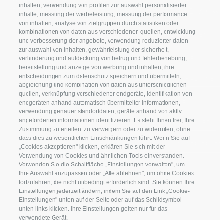
inhalten, verwendung von profilen zur auswahl personalisierter
FERIENREGION RATSCHINGS
MENGE WOW
inhalte, messung der werbeleistung, messung der performance
von inhalten, analyse von zielgruppen durch statistiken oder
kombinationen von daten aus verschiedenen quellen, entwicklung
JAUFENTAL
SKIFAHREN
und verbesserung der angebote, verwendung reduzierter daten
zur auswahl von inhalten, gewährleistung der sicherheit,
RATSCHINGS
WANDERN
verhinderung und aufdeckung von betrug und fehlerbehebung,
bereitstellung und anzeige von werbung und inhalten, ihre
entscheidungen zum datenschutz speichern und übermitteln,
RIDNAUNTAL
HOCHALPINE
abgleichung und kombination von daten aus unterschiedlichen
quellen, verknüpfung verschiedener endgeräte, identifikation von
BERGBAHNEN
BIKEN
endgeräten anhand automatisch übermittelter informationen,
verwendung genauer standortdaten, geräte anhand von aktiv
angeforderten informationen identifizieren. Es steht Ihnen frei, Ihre
SKISCHULE RATSCHINGS
LANGLAUFEN
Zustimmung zu erteilen, zu verweigern oder zu widerrufen, ohne
dass dies zu wesentlichen Einschränkungen führt. Wenn Sie auf
LUISL'S SKISCHULE IN RATSCHINGS
WASSER ERLE
„Cookies akzeptieren" klicken, erklären Sie sich mit der
Verwendung von Cookies und ähnlichen Tools einverstanden.
Verwenden Sie die Schaltfläche „Einstellungen verwalten", um
Ihre Auswahl anzupassen oder „Alle ablehnen", um ohne Cookies
fortzufahren, die nicht unbedingt erforderlich sind. Sie können Ihre
Einstellungen jederzeit ändern, indem Sie auf den Link „Cookie-
Einstellungen" unten auf der Seite oder auf das Schildsymbol
FOLGE UNS AUF SOCIAL MEDIA
unten links klicken. Ihre Einstellungen gelten nur für das
verwendete Gerät.