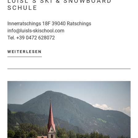
LUISL`S SKI & SNOWBOARD
SCHULE
Innerratschings 18F 39040 Ratschings
info@luisls-skischool.com
Tel.
+39 0472 628072
WEITERLESEN