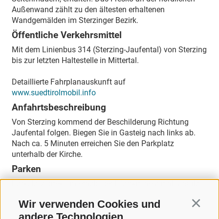
Außenwand zählt zu den ältesten erhaltenen
Wandgemälden im Sterzinger Bezirk.
Öffentliche Verkehrsmittel
Mit dem Linienbus 314 (Sterzing-Jaufental) von Sterzing
bis zur letzten Haltestelle in Mittertal.
Detaillierte Fahrplanauskunft auf
www.suedtirolmobil.info
Anfahrtsbeschreibung
Von Sterzing kommend der Beschilderung Richtung
Jaufental folgen. Biegen Sie in Gasteig nach links ab.
Nach ca. 5 Minuten erreichen Sie den Parkplatz
unterhalb der Kirche.
Parken
Parkplatz direkt unterhalb der Pfarrkirche zur hl. Ursula
Wir verwenden Cookies und
Continu
andere Technologien