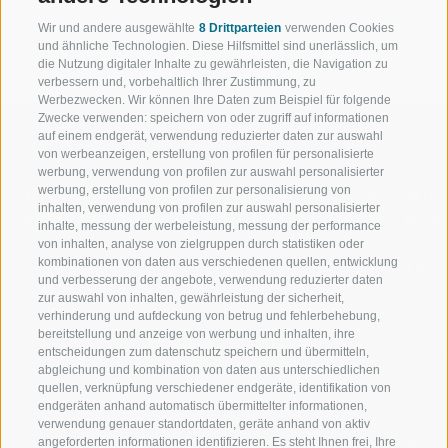
Wir und andere ausgewählte
8 Drittparteien
verwenden Cookies
ZURÜCK
und ähnliche Technologien. Diese Hilfsmittel sind unerlässlich, um
die Nutzung digitaler Inhalte zu gewährleisten, die Navigation zu
verbessern und, vorbehaltlich Ihrer Zustimmung, zu
Werbezwecken. Wir können Ihre Daten zum Beispiel für folgende
Zwecke verwenden: speichern von oder zugriff auf informationen
auf einem endgerät, verwendung reduzierter daten zur auswahl
von werbeanzeigen, erstellung von profilen für personalisierte
werbung, verwendung von profilen zur auswahl personalisierter
werbung, erstellung von profilen zur personalisierung von
WILLKOMMEN IN DER
SPORT UND 
inhalten, verwendung von profilen zur auswahl personalisierter
FERIENREGION RATSCHINGS
MENGE WOW
inhalte, messung der werbeleistung, messung der performance
von inhalten, analyse von zielgruppen durch statistiken oder
kombinationen von daten aus verschiedenen quellen, entwicklung
JAUFENTAL
SKIFAHREN
und verbesserung der angebote, verwendung reduzierter daten
zur auswahl von inhalten, gewährleistung der sicherheit,
RATSCHINGS
WANDERN
verhinderung und aufdeckung von betrug und fehlerbehebung,
bereitstellung und anzeige von werbung und inhalten, ihre
entscheidungen zum datenschutz speichern und übermitteln,
RIDNAUNTAL
HOCHALPINE
abgleichung und kombination von daten aus unterschiedlichen
quellen, verknüpfung verschiedener endgeräte, identifikation von
BERGBAHNEN
BIKEN
endgeräten anhand automatisch übermittelter informationen,
verwendung genauer standortdaten, geräte anhand von aktiv
angeforderten informationen identifizieren. Es steht Ihnen frei, Ihre
SKISCHULE RATSCHINGS
LANGLAUFEN