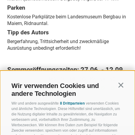
Parken
Kostenlose Parkplätze beim Landesmuseum Bergbau in
Maiern, Ridnauntal.
Tipp des Autors
Bergerfahrung, Trittsicherheit und zweckmäßige
Ausrüstung unbedingt erforderlich!
Sommeröffnungszeiten:
27.06. - 12.09.
MO
DI
MI
DO
FR
SA
SO
Wir verwenden Cookies und
Continu
07:00 - 21:00
andere Technologien
Wir und andere ausgewählte
8 Drittparteien
verwenden Cookies
ZURÜCK
und ähnliche Technologien. Diese Hilfsmittel sind unerlässlich, um
die Nutzung digitaler Inhalte zu gewährleisten, die Navigation zu
verbessern und, vorbehaltlich Ihrer Zustimmung, zu
Werbezwecken. Wir können Ihre Daten zum Beispiel für folgende
Zwecke verwenden: speichern von oder zugriff auf informationen