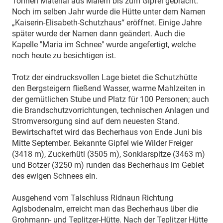
Tonnen Material aus Maiern bis zum Gipfel gebracht.
Noch im selben Jahr wurde die Hütte unter dem Namen
„Kaiserin-Elisabeth-Schutzhaus“ eröffnet. Einige Jahre
später wurde der Namen dann geändert. Auch die
Kapelle "Maria im Schnee" wurde angefertigt, welche
noch heute zu besichtigen ist.
Trotz der eindrucksvollen Lage bietet die Schutzhütte
den Bergsteigern fließend Wasser, warme Mahlzeiten in
der gemütlichen Stube und Platz für 100 Personen; auch
die Brandschutzvorrichtungen, technischen Anlagen und
Stromversorgung sind auf dem neuesten Stand.
Bewirtschaftet wird das Becherhaus von Ende Juni bis
Mitte September. Bekannte Gipfel wie Wilder Freiger
(3418 m), Zuckerhütl (3505 m), Sonklarspitze (3463 m)
und Botzer (3250 m) runden das Becherhaus im Gebiet
des ewigen Schnees ein.
Ausgehend vom Talschluss Ridnaun Richtung
Aglsbodenalm, erreicht man das Becherhaus über die
Grohmann- und Teplitzer-Hütte. Nach der Teplitzer Hütte