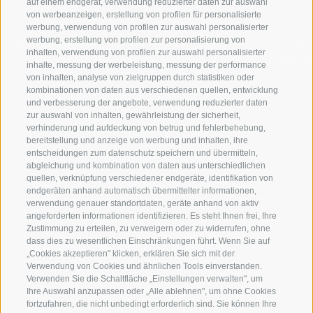
auf einem endgerät, verwendung reduzierter daten zur auswahl
von werbeanzeigen, erstellung von profilen für personalisierte
werbung, verwendung von profilen zur auswahl personalisierter
werbung, erstellung von profilen zur personalisierung von
WILLKOMMEN IN DER
SPORT UND 
inhalten, verwendung von profilen zur auswahl personalisierter
FERIENREGION RATSCHINGS
MENGE WOW
inhalte, messung der werbeleistung, messung der performance
von inhalten, analyse von zielgruppen durch statistiken oder
kombinationen von daten aus verschiedenen quellen, entwicklung
JAUFENTAL
SKIFAHREN
und verbesserung der angebote, verwendung reduzierter daten
zur auswahl von inhalten, gewährleistung der sicherheit,
RATSCHINGS
WANDERN
verhinderung und aufdeckung von betrug und fehlerbehebung,
bereitstellung und anzeige von werbung und inhalten, ihre
entscheidungen zum datenschutz speichern und übermitteln,
RIDNAUNTAL
HOCHALPINE
abgleichung und kombination von daten aus unterschiedlichen
quellen, verknüpfung verschiedener endgeräte, identifikation von
BERGBAHNEN
BIKEN
endgeräten anhand automatisch übermittelter informationen,
verwendung genauer standortdaten, geräte anhand von aktiv
angeforderten informationen identifizieren. Es steht Ihnen frei, Ihre
SKISCHULE RATSCHINGS
LANGLAUFEN
Zustimmung zu erteilen, zu verweigern oder zu widerrufen, ohne
dass dies zu wesentlichen Einschränkungen führt. Wenn Sie auf
LUISL'S SKISCHULE IN RATSCHINGS
WASSER ERLE
„Cookies akzeptieren" klicken, erklären Sie sich mit der
Verwendung von Cookies und ähnlichen Tools einverstanden.
Verwenden Sie die Schaltfläche „Einstellungen verwalten", um
Ihre Auswahl anzupassen oder „Alle ablehnen", um ohne Cookies
fortzufahren, die nicht unbedingt erforderlich sind. Sie können Ihre