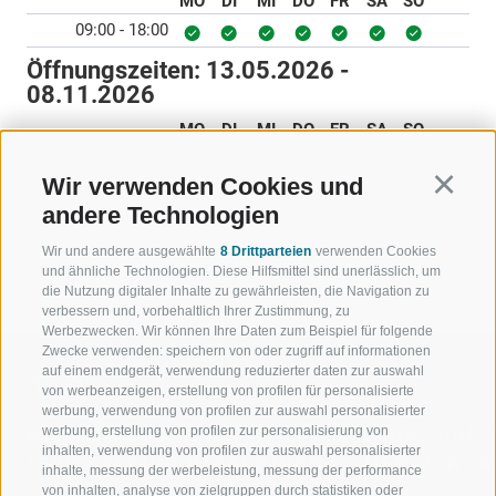
MO
DI
MI
DO
FR
SA
SO
09:00 - 18:00
Öffnungszeiten:
13.05.2026 -
08.11.2026
MO
DI
MI
DO
FR
SA
SO
09:00 - 17:00
Wir verwenden Cookies und
Continu
09:00 - 17:00
andere Technologien
Wir und andere ausgewählte
8 Drittparteien
verwenden Cookies
ZURÜCK
und ähnliche Technologien. Diese Hilfsmittel sind unerlässlich, um
die Nutzung digitaler Inhalte zu gewährleisten, die Navigation zu
verbessern und, vorbehaltlich Ihrer Zustimmung, zu
Werbezwecken. Wir können Ihre Daten zum Beispiel für folgende
Zwecke verwenden: speichern von oder zugriff auf informationen
auf einem endgerät, verwendung reduzierter daten zur auswahl
von werbeanzeigen, erstellung von profilen für personalisierte
werbung, verwendung von profilen zur auswahl personalisierter
werbung, erstellung von profilen zur personalisierung von
WILLKOMMEN IN DER
SPORT UND 
inhalten, verwendung von profilen zur auswahl personalisierter
FERIENREGION RATSCHINGS
MENGE WOW
inhalte, messung der werbeleistung, messung der performance
von inhalten, analyse von zielgruppen durch statistiken oder