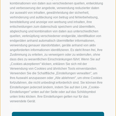
kombinationen von daten aus verschiedenen quellen, entwicklung
JAUFENTAL
SKIFAHREN
und verbesserung der angebote, verwendung reduzierter daten
zur auswahl von inhalten, gewährleistung der sicherheit,
RATSCHINGS
WANDERN
verhinderung und aufdeckung von betrug und fehlerbehebung,
bereitstellung und anzeige von werbung und inhalten, ihre
entscheidungen zum datenschutz speichern und übermitteln,
RIDNAUNTAL
HOCHALPINE
abgleichung und kombination von daten aus unterschiedlichen
quellen, verknüpfung verschiedener endgeräte, identifikation von
BERGBAHNEN
BIKEN
endgeräten anhand automatisch übermittelter informationen,
verwendung genauer standortdaten, geräte anhand von aktiv
angeforderten informationen identifizieren. Es steht Ihnen frei, Ihre
SKISCHULE RATSCHINGS
LANGLAUFEN
Zustimmung zu erteilen, zu verweigern oder zu widerrufen, ohne
dass dies zu wesentlichen Einschränkungen führt. Wenn Sie auf
LUISL'S SKISCHULE IN RATSCHINGS
WASSER ERLE
„Cookies akzeptieren" klicken, erklären Sie sich mit der
Verwendung von Cookies und ähnlichen Tools einverstanden.
Verwenden Sie die Schaltfläche „Einstellungen verwalten", um
Ihre Auswahl anzupassen oder „Alle ablehnen", um ohne Cookies
fortzufahren, die nicht unbedingt erforderlich sind. Sie können Ihre
Einstellungen jederzeit ändern, indem Sie auf den Link „Cookie-
Einstellungen" unten auf der Seite oder auf das Schildsymbol
FOLGE UNS AUF SOCIAL MEDIA
unten links klicken. Ihre Einstellungen gelten nur für das
verwendete Gerät.