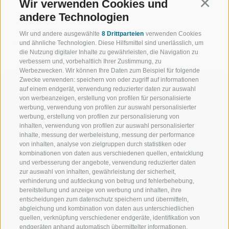
Wir verwenden Cookies und
Continu
andere Technologien
Wir und andere ausgewählte
8 Drittparteien
verwenden Cookies
ZURÜCK
und ähnliche Technologien. Diese Hilfsmittel sind unerlässlich, um
die Nutzung digitaler Inhalte zu gewährleisten, die Navigation zu
verbessern und, vorbehaltlich Ihrer Zustimmung, zu
Werbezwecken. Wir können Ihre Daten zum Beispiel für folgende
Zwecke verwenden: speichern von oder zugriff auf informationen
auf einem endgerät, verwendung reduzierter daten zur auswahl
von werbeanzeigen, erstellung von profilen für personalisierte
werbung, verwendung von profilen zur auswahl personalisierter
werbung, erstellung von profilen zur personalisierung von
WILLKOMMEN IN DER
SPORT UND 
inhalten, verwendung von profilen zur auswahl personalisierter
FERIENREGION RATSCHINGS
MENGE WOW
inhalte, messung der werbeleistung, messung der performance
von inhalten, analyse von zielgruppen durch statistiken oder
kombinationen von daten aus verschiedenen quellen, entwicklung
JAUFENTAL
SKIFAHREN
und verbesserung der angebote, verwendung reduzierter daten
zur auswahl von inhalten, gewährleistung der sicherheit,
RATSCHINGS
WANDERN
verhinderung und aufdeckung von betrug und fehlerbehebung,
bereitstellung und anzeige von werbung und inhalten, ihre
entscheidungen zum datenschutz speichern und übermitteln,
RIDNAUNTAL
HOCHALPINE
abgleichung und kombination von daten aus unterschiedlichen
quellen, verknüpfung verschiedener endgeräte, identifikation von
BERGBAHNEN
BIKEN
endgeräten anhand automatisch übermittelter informationen,