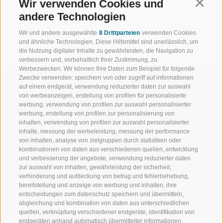
Wir verwenden Cookies und
Continu
andere Technologien
Wir und andere ausgewählte
8 Drittparteien
verwenden Cookies
ZURÜCK
und ähnliche Technologien. Diese Hilfsmittel sind unerlässlich, um
die Nutzung digitaler Inhalte zu gewährleisten, die Navigation zu
verbessern und, vorbehaltlich Ihrer Zustimmung, zu
Werbezwecken. Wir können Ihre Daten zum Beispiel für folgende
Zwecke verwenden: speichern von oder zugriff auf informationen
auf einem endgerät, verwendung reduzierter daten zur auswahl
von werbeanzeigen, erstellung von profilen für personalisierte
werbung, verwendung von profilen zur auswahl personalisierter
werbung, erstellung von profilen zur personalisierung von
WILLKOMMEN IN DER
SPORT UND 
inhalten, verwendung von profilen zur auswahl personalisierter
FERIENREGION RATSCHINGS
MENGE WOW
inhalte, messung der werbeleistung, messung der performance
von inhalten, analyse von zielgruppen durch statistiken oder
kombinationen von daten aus verschiedenen quellen, entwicklung
JAUFENTAL
SKIFAHREN
und verbesserung der angebote, verwendung reduzierter daten
zur auswahl von inhalten, gewährleistung der sicherheit,
RATSCHINGS
WANDERN
verhinderung und aufdeckung von betrug und fehlerbehebung,
bereitstellung und anzeige von werbung und inhalten, ihre
entscheidungen zum datenschutz speichern und übermitteln,
RIDNAUNTAL
HOCHALPINE
abgleichung und kombination von daten aus unterschiedlichen
quellen, verknüpfung verschiedener endgeräte, identifikation von
BERGBAHNEN
BIKEN
endgeräten anhand automatisch übermittelter informationen,