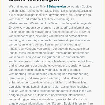
Wir und andere ausgewählte
8 Drittparteien
verwenden Cookies
ZURÜCK
und ähnliche Technologien. Diese Hilfsmittel sind unerlässlich, um
die Nutzung digitaler Inhalte zu gewährleisten, die Navigation zu
verbessern und, vorbehaltlich Ihrer Zustimmung, zu
Werbezwecken. Wir können Ihre Daten zum Beispiel für folgende
Zwecke verwenden: speichern von oder zugriff auf informationen
auf einem endgerät, verwendung reduzierter daten zur auswahl
von werbeanzeigen, erstellung von profilen für personalisierte
werbung, verwendung von profilen zur auswahl personalisierter
werbung, erstellung von profilen zur personalisierung von
WILLKOMMEN IN DER
SPORT UND 
inhalten, verwendung von profilen zur auswahl personalisierter
FERIENREGION RATSCHINGS
MENGE WOW
inhalte, messung der werbeleistung, messung der performance
von inhalten, analyse von zielgruppen durch statistiken oder
kombinationen von daten aus verschiedenen quellen, entwicklung
JAUFENTAL
SKIFAHREN
und verbesserung der angebote, verwendung reduzierter daten
zur auswahl von inhalten, gewährleistung der sicherheit,
RATSCHINGS
WANDERN
verhinderung und aufdeckung von betrug und fehlerbehebung,
bereitstellung und anzeige von werbung und inhalten, ihre
entscheidungen zum datenschutz speichern und übermitteln,
RIDNAUNTAL
HOCHALPINE
abgleichung und kombination von daten aus unterschiedlichen
quellen, verknüpfung verschiedener endgeräte, identifikation von
BERGBAHNEN
BIKEN
endgeräten anhand automatisch übermittelter informationen,
verwendung genauer standortdaten, geräte anhand von aktiv
angeforderten informationen identifizieren. Es steht Ihnen frei, Ihre
SKISCHULE RATSCHINGS
LANGLAUFEN