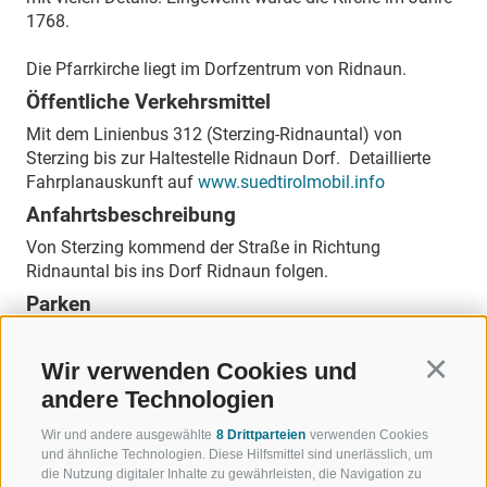
1768.
Die Pfarrkirche liegt im Dorfzentrum von Ridnaun.
Öffentliche Verkehrsmittel
Mit dem Linienbus 312 (Sterzing-Ridnauntal) von
Sterzing bis zur Haltestelle Ridnaun Dorf. Detaillierte
Fahrplanauskunft auf
www.suedtirolmobil.info
Anfahrtsbeschreibung
Von Sterzing kommend der Straße in Richtung
Ridnauntal bis ins Dorf Ridnaun folgen.
Parken
Direkt neben der Pfarrkirche befinden sich Parkplätze.
Wir verwenden Cookies und
Continu
andere Technologien
Wir und andere ausgewählte
8 Drittparteien
verwenden Cookies
ZURÜCK
und ähnliche Technologien. Diese Hilfsmittel sind unerlässlich, um
die Nutzung digitaler Inhalte zu gewährleisten, die Navigation zu