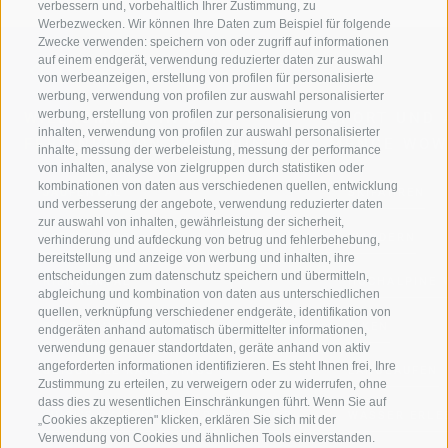
verbessern und, vorbehaltlich Ihrer Zustimmung, zu
Werbezwecken. Wir können Ihre Daten zum Beispiel für folgende
Zwecke verwenden: speichern von oder zugriff auf informationen
auf einem endgerät, verwendung reduzierter daten zur auswahl
von werbeanzeigen, erstellung von profilen für personalisierte
werbung, verwendung von profilen zur auswahl personalisierter
werbung, erstellung von profilen zur personalisierung von
WILLKOMMEN IN DER
SPORT UND 
inhalten, verwendung von profilen zur auswahl personalisierter
FERIENREGION RATSCHINGS
MENGE WOW
inhalte, messung der werbeleistung, messung der performance
von inhalten, analyse von zielgruppen durch statistiken oder
kombinationen von daten aus verschiedenen quellen, entwicklung
JAUFENTAL
SKIFAHREN
und verbesserung der angebote, verwendung reduzierter daten
zur auswahl von inhalten, gewährleistung der sicherheit,
RATSCHINGS
WANDERN
verhinderung und aufdeckung von betrug und fehlerbehebung,
bereitstellung und anzeige von werbung und inhalten, ihre
entscheidungen zum datenschutz speichern und übermitteln,
RIDNAUNTAL
HOCHALPINE
abgleichung und kombination von daten aus unterschiedlichen
quellen, verknüpfung verschiedener endgeräte, identifikation von
BERGBAHNEN
BIKEN
endgeräten anhand automatisch übermittelter informationen,
verwendung genauer standortdaten, geräte anhand von aktiv
angeforderten informationen identifizieren. Es steht Ihnen frei, Ihre
SKISCHULE RATSCHINGS
LANGLAUFEN
Zustimmung zu erteilen, zu verweigern oder zu widerrufen, ohne
dass dies zu wesentlichen Einschränkungen führt. Wenn Sie auf
LUISL'S SKISCHULE IN RATSCHINGS
WASSER ERLE
„Cookies akzeptieren" klicken, erklären Sie sich mit der
Verwendung von Cookies und ähnlichen Tools einverstanden.