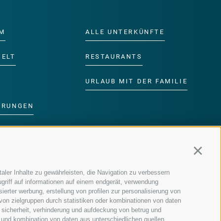
M
ALLE UNTERKÜNFTE
WELT
RESTAURANTS
URLAUB MIT DER FAMILIE
ERUNGEN
DER FAMILIE
Continu
MM
aler Inhalte zu gewährleisten, die Navigation zu verbessern
griff auf informationen auf einem endgerät, verwendung
ierter werbung, erstellung von profilen zur personalisierung von
 von zielgruppen durch statistiken oder kombinationen von daten
 sicherheit, verhinderung und aufdeckung von betrug und
 und kombination von daten aus unterschiedlichen quellen,