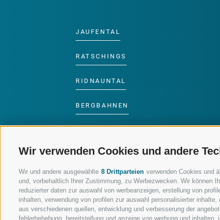
JAUFENTAL
RATSCHINGS
RIDNAUNTAL
BERGBAHNEN
SKISCHULE RATSCHINGS
Wir verwenden Cookies und andere Tec
LUISL'S SKISCHULE IN
RATSCHINGS
Wir und andere ausgewählte
8 Drittparteien
verwenden Cookies und ähnl
und, vorbehaltlich Ihrer Zustimmung, zu Werbezwecken. Wir können Ih
reduzierter daten zur auswahl von werbeanzeigen, erstellung von profile
inhalten, verwendung von profilen zur auswahl personalisierter inhalt
aus verschiedenen quellen, entwicklung und verbesserung der angebote
fehlerbehebung, bereitstellung und anzeige von werbung und inhalten,