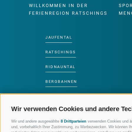
WILLKOMMEN IN DER
SPO
FERIENREGION RATSCHINGS
MEN
JAUFENTAL
RATSCHINGS
RIDNAUNTAL
BERGBAHNEN
SKISCHULE RATSCHINGS
Wir verwenden Cookies und andere Tec
LUISL'S SKISCHULE IN
RATSCHINGS
Wir und andere ausgewählte
8 Drittparteien
verwenden Cookies und ähnl
und, vorbehaltlich Ihrer Zustimmung, zu Werbezwecken. Wir können Ih