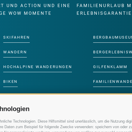
RT UND ACTION UND EINE
FAMILIENURLAUB M
GE WOW MOMENTE
ERLEBNISGARANTI
SKIFAHREN
BERGBAUMUSEU
WANDERN
BERGERLEBNIS
HOCHALPINE WANDERUNGEN
GILFENKLAMM
BIKEN
FAMILIENWAND
LANGLAUFEN
SKIFAHREN MIT 
hnologien
WASSER ERLEBEN
KINDERPROGRA
iche Technologien. Diese Hilfsmittel sind unerlässlich, um die Nutzung digit
re Daten zum Beispiel für folgende Zwecke verwenden: speichern von oder zu