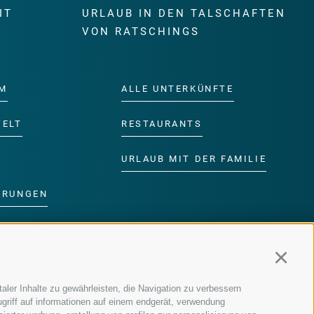
IT
URLAUB IN DEN TALSCHAFTEN
E
VON RATSCHINGS
M
ALLE UNTERKÜNFTE
WELT
RESTAURANTS
URLAUB MIT DER FAMILIE
ERUNGEN
DER FAMILIE
Continu
MM
aler Inhalte zu gewährleisten, die Navigation zu verbessern
griff auf informationen auf einem endgerät, verwendung