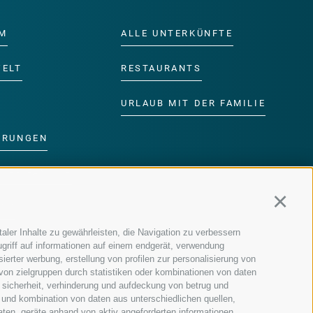
M
ALLE UNTERKÜNFTE
WELT
RESTAURANTS
URLAUB MIT DER FAMILIE
ERUNGEN
DER FAMILIE
Continu
MM
aler Inhalte zu gewährleisten, die Navigation zu verbessern
griff auf informationen auf einem endgerät, verwendung
ierter werbung, erstellung von profilen zur personalisierung von
 von zielgruppen durch statistiken oder kombinationen von daten
 sicherheit, verhinderung und aufdeckung von betrug und
 und kombination von daten aus unterschiedlichen quellen,
aten, geräte anhand von aktiv angeforderten informationen