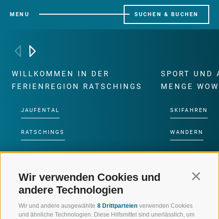
MENU
SUCHEN & BUCHEN
WILLKOMMEN IN DER
SPORT UND 
FERIENREGION RATSCHINGS
MENGE WOW
JAUFENTAL
SKIFAHREN
RATSCHINGS
WANDERN
RIDNAUNTAL
HOCHALPINE
Wir verwenden Cookies und
Continu
BERGBAHNEN
BIKEN
andere Technologien
SKISCHULE RATSCHINGS
LANGLAUFEN
Wir und andere ausgewählte
8 Drittparteien
verwenden Cookies
und ähnliche Technologien. Diese Hilfsmittel sind unerlässlich, um