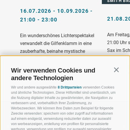
SMITH BR
16.07.2026 - 10.09.2026 -
21.08.2
21:00 - 23:00
Am Freitag
Ein wunderschönes Lichterspektakel
21:00 Uhr 
verwandelt die Gilfenklamm in eine
Sax im Sch
zauberhafte, beinahe mystische
...
Atmosphäre. Erlebe ...
ENTDECK
Wir verwenden Cookies und
ENTDECKEN
Continu
andere Technologien
Wir und andere ausgewählte
8 Drittparteien
verwenden Cookies
und ähnliche Technologien. Diese Hilfsmittel sind unerlässlich, um
die Nutzung digitaler Inhalte zu gewährleisten, die Navigation zu
verbessern und, vorbehaltlich Ihrer Zustimmung, zu
Werbezwecken. Wir können Ihre Daten zum Beispiel für folgende
Zwecke verwenden: speichern von oder zugriff auf informationen
auf einem endgerät, verwendung reduzierter daten zur auswahl
von werbeanzeigen, erstellung von profilen für personalisierte
WILLKOMMEN IN DER
SPORT UND 
werbung, verwendung von profilen zur auswahl personalisierter