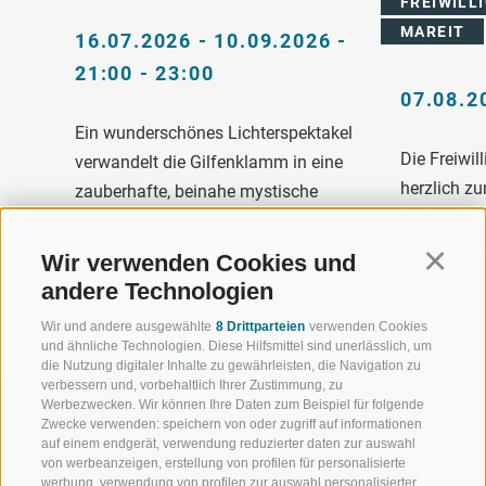
REIWILLI
AREIT
16.07.2026 - 10.09.2026 -
21:00 - 23:00
07.08.2
Ein wunderschönes Lichterspektakel
Die Freiwil
verwandelt die Gilfenklamm in eine
herzlich zu
zauberhafte, beinahe mystische
Sommerfest
Atmosphäre. Erlebe ...
Tage voller 
Wir verwenden Cookies und
ENTDECKEN
Continu
ENTDECK
andere Technologien
Wir und andere ausgewählte
8 Drittparteien
verwenden Cookies
und ähnliche Technologien. Diese Hilfsmittel sind unerlässlich, um
die Nutzung digitaler Inhalte zu gewährleisten, die Navigation zu
verbessern und, vorbehaltlich Ihrer Zustimmung, zu
Werbezwecken. Wir können Ihre Daten zum Beispiel für folgende
Zwecke verwenden: speichern von oder zugriff auf informationen
auf einem endgerät, verwendung reduzierter daten zur auswahl
von werbeanzeigen, erstellung von profilen für personalisierte
WILLKOMMEN IN DER
SPORT UND 
werbung, verwendung von profilen zur auswahl personalisierter