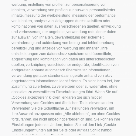
FERIENREGION RATSCHINGS
MENGE WOW
werbung, erstellung von profilen zur personalisierung von
inhalten, verwendung von profilen zur auswahl personalisierter
inhalte, messung der werbeleistung, messung der performance
JAUFENTAL
SKIFAHREN
von inhalten, analyse von zielgruppen durch statistiken oder
kombinationen von daten aus verschiedenen quellen, entwicklung
und verbesserung der angebote, verwendung reduzierter daten
RATSCHINGS
WANDERN
zur auswahl von inhalten, gewährleistung der sicherheit,
verhinderung und aufdeckung von betrug und fehlerbehebung,
RIDNAUNTAL
HOCHALPINE
bereitstellung und anzeige von werbung und inhalten, ihre
entscheidungen zum datenschutz speichern und übermitteln,
abgleichung und kombination von daten aus unterschiedlichen
BERGBAHNEN
BIKEN
quellen, verknüpfung verschiedener endgeräte, identifikation von
endgeräten anhand automatisch übermittelter informationen,
SKISCHULE RATSCHINGS
LANGLAUFEN
verwendung genauer standortdaten, geräte anhand von aktiv
angeforderten informationen identifizieren. Es steht Ihnen frei, Ihre
Zustimmung zu erteilen, zu verweigern oder zu widerrufen, ohne
LUISL'S SKISCHULE IN RATSCHINGS
WASSER ERLE
dass dies zu wesentlichen Einschränkungen führt. Wenn Sie auf
„Cookies akzeptieren" klicken, erklären Sie sich mit der
Verwendung von Cookies und ähnlichen Tools einverstanden.
Verwenden Sie die Schaltfläche „Einstellungen verwalten", um
Ihre Auswahl anzupassen oder „Alle ablehnen", um ohne Cookies
fortzufahren, die nicht unbedingt erforderlich sind. Sie können Ihre
Einstellungen jederzeit ändern, indem Sie auf den Link „Cookie-
FOLGE UNS AUF SOCIAL MEDIA
Einstellungen" unten auf der Seite oder auf das Schildsymbol
unten links klicken. Ihre Einstellungen gelten nur für das