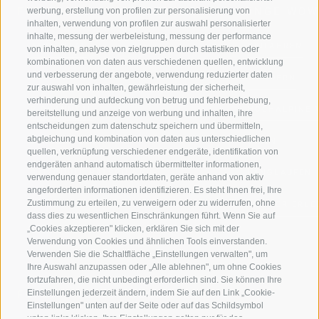
FERIENREGION RATSCHINGS
MENGE WOW
werbung, erstellung von profilen zur personalisierung von
inhalten, verwendung von profilen zur auswahl personalisierter
inhalte, messung der werbeleistung, messung der performance
JAUFENTAL
SKIFAHREN
von inhalten, analyse von zielgruppen durch statistiken oder
kombinationen von daten aus verschiedenen quellen, entwicklung
und verbesserung der angebote, verwendung reduzierter daten
RATSCHINGS
WANDERN
zur auswahl von inhalten, gewährleistung der sicherheit,
verhinderung und aufdeckung von betrug und fehlerbehebung,
RIDNAUNTAL
HOCHALPINE
bereitstellung und anzeige von werbung und inhalten, ihre
entscheidungen zum datenschutz speichern und übermitteln,
abgleichung und kombination von daten aus unterschiedlichen
BERGBAHNEN
BIKEN
quellen, verknüpfung verschiedener endgeräte, identifikation von
endgeräten anhand automatisch übermittelter informationen,
SKISCHULE RATSCHINGS
LANGLAUFEN
verwendung genauer standortdaten, geräte anhand von aktiv
angeforderten informationen identifizieren. Es steht Ihnen frei, Ihre
Zustimmung zu erteilen, zu verweigern oder zu widerrufen, ohne
LUISL'S SKISCHULE IN RATSCHINGS
WASSER ERLE
dass dies zu wesentlichen Einschränkungen führt. Wenn Sie auf
„Cookies akzeptieren" klicken, erklären Sie sich mit der
Verwendung von Cookies und ähnlichen Tools einverstanden.
Verwenden Sie die Schaltfläche „Einstellungen verwalten", um
Ihre Auswahl anzupassen oder „Alle ablehnen", um ohne Cookies
fortzufahren, die nicht unbedingt erforderlich sind. Sie können Ihre
Einstellungen jederzeit ändern, indem Sie auf den Link „Cookie-
FOLGE UNS AUF SOCIAL MEDIA
Einstellungen" unten auf der Seite oder auf das Schildsymbol
unten links klicken. Ihre Einstellungen gelten nur für das