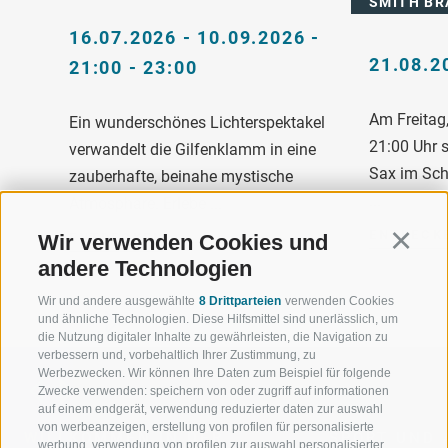
SMITH BR
16.07.2026 - 10.09.2026 -
21.08.2
21:00 - 23:00
Am Freitag
Ein wunderschönes Lichterspektakel
21:00 Uhr 
verwandelt die Gilfenklamm in eine
Sax im Sch
zauberhafte, beinahe mystische
...
Atmosphäre. Erlebe ...
ENTDECK
Wir verwenden Cookies und
ENTDECKEN
Continu
andere Technologien
Wir und andere ausgewählte
8 Drittparteien
verwenden Cookies
und ähnliche Technologien. Diese Hilfsmittel sind unerlässlich, um
die Nutzung digitaler Inhalte zu gewährleisten, die Navigation zu
verbessern und, vorbehaltlich Ihrer Zustimmung, zu
Werbezwecken. Wir können Ihre Daten zum Beispiel für folgende
Zwecke verwenden: speichern von oder zugriff auf informationen
auf einem endgerät, verwendung reduzierter daten zur auswahl
von werbeanzeigen, erstellung von profilen für personalisierte
WILLKOMMEN IN DER
SPORT UND 
werbung, verwendung von profilen zur auswahl personalisierter