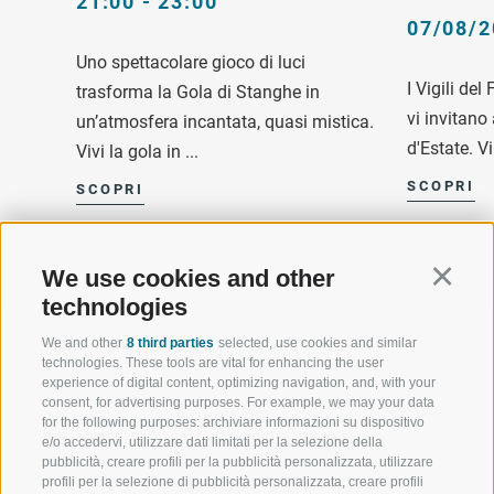
21:00 - 23:00
07/08/2
Uno spettacolare gioco di luci
I Vigili de
trasforma la Gola di Stanghe in
vi invitano
un’atmosfera incantata, quasi mistica.
d'Estate. Vi
Vivi la gola in ...
SCOPRI
SCOPRI
We use cookies and other
Continu
technologies
We and other
8 third parties
selected, use cookies and similar
technologies. These tools are vital for enhancing the user
experience of digital content, optimizing navigation, and, with your
consent, for advertising purposes. For example, we may your data
BENVENUTI NELLA REGIONE
SPORT E AZ
for the following purposes: archiviare informazioni su dispositivo
TURISTICA DI RACINES
MOMENTI IN
e/o accedervi, utilizzare dati limitati per la selezione della
pubblicità, creare profili per la pubblicità personalizzata, utilizzare
profili per la selezione di pubblicità personalizzata, creare profili
VAL GIOVO
SCIARE