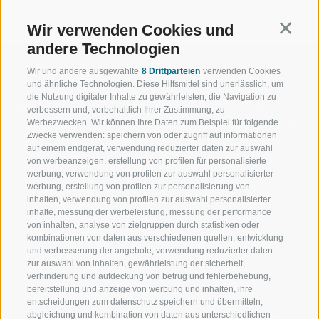
Wir verwenden Cookies und
Continu
andere Technologien
Wir und andere ausgewählte
8 Drittparteien
verwenden Cookies
und ähnliche Technologien. Diese Hilfsmittel sind unerlässlich, um
die Nutzung digitaler Inhalte zu gewährleisten, die Navigation zu
WILLKOMMEN IN DER
SPORT UND 
verbessern und, vorbehaltlich Ihrer Zustimmung, zu
Werbezwecken. Wir können Ihre Daten zum Beispiel für folgende
FERIENREGION RATSCHINGS
MENGE WOW
Zwecke verwenden: speichern von oder zugriff auf informationen
auf einem endgerät, verwendung reduzierter daten zur auswahl
von werbeanzeigen, erstellung von profilen für personalisierte
JAUFENTAL
SKIFAHREN
werbung, verwendung von profilen zur auswahl personalisierter
werbung, erstellung von profilen zur personalisierung von
RATSCHINGS
WANDERN
inhalten, verwendung von profilen zur auswahl personalisierter
inhalte, messung der werbeleistung, messung der performance
RIDNAUNTAL
HOCHALPINE
von inhalten, analyse von zielgruppen durch statistiken oder
kombinationen von daten aus verschiedenen quellen, entwicklung
und verbesserung der angebote, verwendung reduzierter daten
BERGBAHNEN
BIKEN
zur auswahl von inhalten, gewährleistung der sicherheit,
verhinderung und aufdeckung von betrug und fehlerbehebung,
SKISCHULE RATSCHINGS
LANGLAUFEN
bereitstellung und anzeige von werbung und inhalten, ihre
entscheidungen zum datenschutz speichern und übermitteln,
abgleichung und kombination von daten aus unterschiedlichen