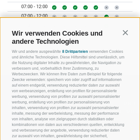
07:00 - 12:00
07:00 - 12:00
15:30 - 18:00
Wir verwenden Cookies und
Continu
15:30 - 19:00
andere Technologien
Wir und andere ausgewählte
8 Drittparteien
verwenden Cookies
ZURÜCK
und ähnliche Technologien. Diese Hilfsmittel sind unerlässlich, um
die Nutzung digitaler Inhalte zu gewährleisten, die Navigation zu
verbessern und, vorbehaltlich Ihrer Zustimmung, zu
Werbezwecken. Wir können Ihre Daten zum Beispiel für folgende
Zwecke verwenden: speichern von oder zugriff auf informationen
auf einem endgerät, verwendung reduzierter daten zur auswahl
von werbeanzeigen, erstellung von profilen für personalisierte
werbung, verwendung von profilen zur auswahl personalisierter
werbung, erstellung von profilen zur personalisierung von
WILLKOMMEN IN DER
SPORT UND 
inhalten, verwendung von profilen zur auswahl personalisierter
FERIENREGION RATSCHINGS
MENGE WOW
inhalte, messung der werbeleistung, messung der performance
von inhalten, analyse von zielgruppen durch statistiken oder
kombinationen von daten aus verschiedenen quellen, entwicklung
JAUFENTAL
SKIFAHREN
und verbesserung der angebote, verwendung reduzierter daten
zur auswahl von inhalten, gewährleistung der sicherheit,