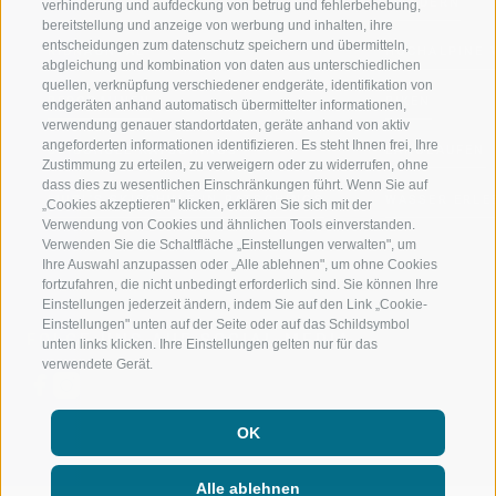
RATSCHINGS
WANDERN
verhinderung und aufdeckung von betrug und fehlerbehebung,
bereitstellung und anzeige von werbung und inhalten, ihre
entscheidungen zum datenschutz speichern und übermitteln,
RIDNAUNTAL
HOCHALPINE
abgleichung und kombination von daten aus unterschiedlichen
quellen, verknüpfung verschiedener endgeräte, identifikation von
BERGBAHNEN
BIKEN
endgeräten anhand automatisch übermittelter informationen,
verwendung genauer standortdaten, geräte anhand von aktiv
angeforderten informationen identifizieren. Es steht Ihnen frei, Ihre
SKISCHULE RATSCHINGS
LANGLAUFEN
Zustimmung zu erteilen, zu verweigern oder zu widerrufen, ohne
dass dies zu wesentlichen Einschränkungen führt. Wenn Sie auf
LUISL'S SKISCHULE IN RATSCHINGS
WASSER ERLE
„Cookies akzeptieren" klicken, erklären Sie sich mit der
Verwendung von Cookies und ähnlichen Tools einverstanden.
Verwenden Sie die Schaltfläche „Einstellungen verwalten", um
Ihre Auswahl anzupassen oder „Alle ablehnen", um ohne Cookies
fortzufahren, die nicht unbedingt erforderlich sind. Sie können Ihre
Einstellungen jederzeit ändern, indem Sie auf den Link „Cookie-
Einstellungen" unten auf der Seite oder auf das Schildsymbol
FOLGE UNS AUF SOCIAL MEDIA
unten links klicken. Ihre Einstellungen gelten nur für das
verwendete Gerät.
OK
Alle ablehnen