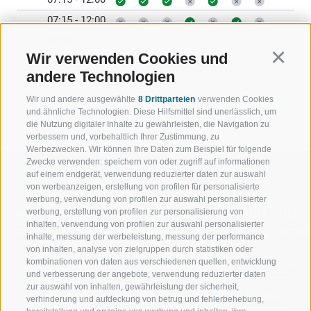
07:15 - 12:00
08:00 - 12:00
Wir verwenden Cookies und
Continu
15:00 - 18:30
andere Technologien
Wir und andere ausgewählte
8 Drittparteien
verwenden Cookies
ZURÜCK
und ähnliche Technologien. Diese Hilfsmittel sind unerlässlich, um
die Nutzung digitaler Inhalte zu gewährleisten, die Navigation zu
verbessern und, vorbehaltlich Ihrer Zustimmung, zu
Werbezwecken. Wir können Ihre Daten zum Beispiel für folgende
Zwecke verwenden: speichern von oder zugriff auf informationen
auf einem endgerät, verwendung reduzierter daten zur auswahl
von werbeanzeigen, erstellung von profilen für personalisierte
werbung, verwendung von profilen zur auswahl personalisierter
werbung, erstellung von profilen zur personalisierung von
WILLKOMMEN IN DER
SPORT UND 
inhalten, verwendung von profilen zur auswahl personalisierter
FERIENREGION RATSCHINGS
MENGE WOW
inhalte, messung der werbeleistung, messung der performance
von inhalten, analyse von zielgruppen durch statistiken oder
kombinationen von daten aus verschiedenen quellen, entwicklung
JAUFENTAL
SKIFAHREN
und verbesserung der angebote, verwendung reduzierter daten
zur auswahl von inhalten, gewährleistung der sicherheit,
RATSCHINGS
WANDERN
verhinderung und aufdeckung von betrug und fehlerbehebung,