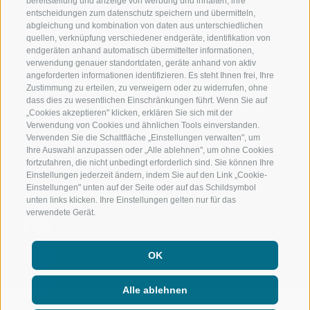
bereitstellung und anzeige von werbung und inhalten, ihre
entscheidungen zum datenschutz speichern und übermitteln,
RIDNAUNTAL
HOCHALPINE
abgleichung und kombination von daten aus unterschiedlichen
quellen, verknüpfung verschiedener endgeräte, identifikation von
BERGBAHNEN
BIKEN
endgeräten anhand automatisch übermittelter informationen,
verwendung genauer standortdaten, geräte anhand von aktiv
angeforderten informationen identifizieren. Es steht Ihnen frei, Ihre
SKISCHULE RATSCHINGS
LANGLAUFEN
Zustimmung zu erteilen, zu verweigern oder zu widerrufen, ohne
dass dies zu wesentlichen Einschränkungen führt. Wenn Sie auf
LUISL'S SKISCHULE IN RATSCHINGS
WASSER ERLE
„Cookies akzeptieren" klicken, erklären Sie sich mit der
Verwendung von Cookies und ähnlichen Tools einverstanden.
Verwenden Sie die Schaltfläche „Einstellungen verwalten", um
Ihre Auswahl anzupassen oder „Alle ablehnen", um ohne Cookies
fortzufahren, die nicht unbedingt erforderlich sind. Sie können Ihre
Einstellungen jederzeit ändern, indem Sie auf den Link „Cookie-
Einstellungen" unten auf der Seite oder auf das Schildsymbol
FOLGE UNS AUF SOCIAL MEDIA
unten links klicken. Ihre Einstellungen gelten nur für das
verwendete Gerät.
OK
Alle ablehnen