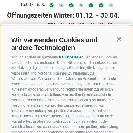
16:00 - 18:00
Öffnungszeiten Winter:
01.12. - 30.04.
MO
DI
MI
DO
FR
SA
SO
07:00 - 12:00
Wir verwenden Cookies und
Continu
15:00 - 18:00
andere Technologien
Wir und andere ausgewählte
8 Drittparteien
verwenden Cookies
ZURÜCK
und ähnliche Technologien. Diese Hilfsmittel sind unerlässlich, um
die Nutzung digitaler Inhalte zu gewährleisten, die Navigation zu
verbessern und, vorbehaltlich Ihrer Zustimmung, zu
Werbezwecken. Wir können Ihre Daten zum Beispiel für folgende
Zwecke verwenden: speichern von oder zugriff auf informationen
auf einem endgerät, verwendung reduzierter daten zur auswahl
von werbeanzeigen, erstellung von profilen für personalisierte
werbung, verwendung von profilen zur auswahl personalisierter
werbung, erstellung von profilen zur personalisierung von
WILLKOMMEN IN DER
SPORT UND 
inhalten, verwendung von profilen zur auswahl personalisierter
FERIENREGION RATSCHINGS
MENGE WOW
inhalte, messung der werbeleistung, messung der performance
von inhalten, analyse von zielgruppen durch statistiken oder
kombinationen von daten aus verschiedenen quellen, entwicklung
JAUFENTAL
SKIFAHREN
und verbesserung der angebote, verwendung reduzierter daten