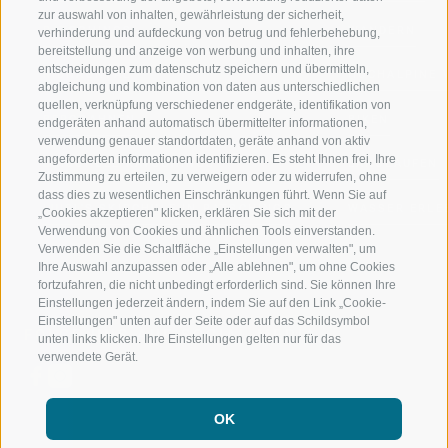
zur auswahl von inhalten, gewährleistung der sicherheit,
RATSCHINGS
WANDERN
verhinderung und aufdeckung von betrug und fehlerbehebung,
bereitstellung und anzeige von werbung und inhalten, ihre
entscheidungen zum datenschutz speichern und übermitteln,
RIDNAUNTAL
HOCHALPINE
abgleichung und kombination von daten aus unterschiedlichen
quellen, verknüpfung verschiedener endgeräte, identifikation von
BERGBAHNEN
BIKEN
endgeräten anhand automatisch übermittelter informationen,
verwendung genauer standortdaten, geräte anhand von aktiv
angeforderten informationen identifizieren. Es steht Ihnen frei, Ihre
SKISCHULE RATSCHINGS
LANGLAUFEN
Zustimmung zu erteilen, zu verweigern oder zu widerrufen, ohne
dass dies zu wesentlichen Einschränkungen führt. Wenn Sie auf
LUISL'S SKISCHULE IN RATSCHINGS
WASSER ERLE
„Cookies akzeptieren" klicken, erklären Sie sich mit der
Verwendung von Cookies und ähnlichen Tools einverstanden.
Verwenden Sie die Schaltfläche „Einstellungen verwalten", um
Ihre Auswahl anzupassen oder „Alle ablehnen", um ohne Cookies
fortzufahren, die nicht unbedingt erforderlich sind. Sie können Ihre
Einstellungen jederzeit ändern, indem Sie auf den Link „Cookie-
Einstellungen" unten auf der Seite oder auf das Schildsymbol
FOLGE UNS AUF SOCIAL MEDIA
unten links klicken. Ihre Einstellungen gelten nur für das
verwendete Gerät.
OK