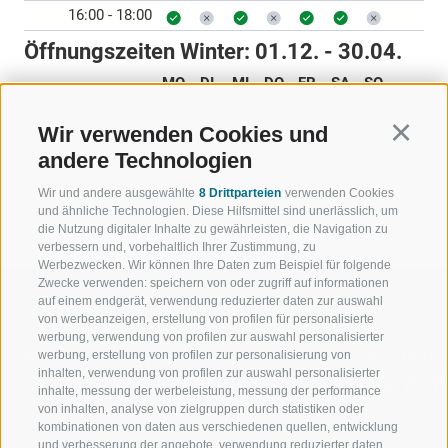
16:00 - 18:00
Öffnungszeiten Winter:
01.12. - 30.04.
MO
DI
MI
DO
FR
SA
SO
07:00 - 12:00
Wir verwenden Cookies und
Continu
15:00 - 18:00
andere Technologien
Wir und andere ausgewählte
8 Drittparteien
verwenden Cookies
ZURÜCK
und ähnliche Technologien. Diese Hilfsmittel sind unerlässlich, um
die Nutzung digitaler Inhalte zu gewährleisten, die Navigation zu
verbessern und, vorbehaltlich Ihrer Zustimmung, zu
Werbezwecken. Wir können Ihre Daten zum Beispiel für folgende
Zwecke verwenden: speichern von oder zugriff auf informationen
auf einem endgerät, verwendung reduzierter daten zur auswahl
von werbeanzeigen, erstellung von profilen für personalisierte
werbung, verwendung von profilen zur auswahl personalisierter
werbung, erstellung von profilen zur personalisierung von
WILLKOMMEN IN DER
SPORT UND 
inhalten, verwendung von profilen zur auswahl personalisierter
FERIENREGION RATSCHINGS
MENGE WOW
inhalte, messung der werbeleistung, messung der performance
von inhalten, analyse von zielgruppen durch statistiken oder
kombinationen von daten aus verschiedenen quellen, entwicklung
JAUFENTAL
SKIFAHREN
und verbesserung der angebote, verwendung reduzierter daten