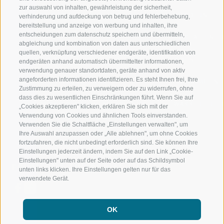
zur auswahl von inhalten, gewährleistung der sicherheit,
RATSCHINGS
WANDERN
verhinderung und aufdeckung von betrug und fehlerbehebung,
bereitstellung und anzeige von werbung und inhalten, ihre
entscheidungen zum datenschutz speichern und übermitteln,
RIDNAUNTAL
HOCHALPINE
abgleichung und kombination von daten aus unterschiedlichen
quellen, verknüpfung verschiedener endgeräte, identifikation von
BERGBAHNEN
BIKEN
endgeräten anhand automatisch übermittelter informationen,
verwendung genauer standortdaten, geräte anhand von aktiv
angeforderten informationen identifizieren. Es steht Ihnen frei, Ihre
SKISCHULE RATSCHINGS
LANGLAUFEN
Zustimmung zu erteilen, zu verweigern oder zu widerrufen, ohne
dass dies zu wesentlichen Einschränkungen führt. Wenn Sie auf
LUISL'S SKISCHULE IN RATSCHINGS
WASSER ERLE
„Cookies akzeptieren" klicken, erklären Sie sich mit der
Verwendung von Cookies und ähnlichen Tools einverstanden.
Verwenden Sie die Schaltfläche „Einstellungen verwalten", um
Ihre Auswahl anzupassen oder „Alle ablehnen", um ohne Cookies
fortzufahren, die nicht unbedingt erforderlich sind. Sie können Ihre
Einstellungen jederzeit ändern, indem Sie auf den Link „Cookie-
Einstellungen" unten auf der Seite oder auf das Schildsymbol
FOLGE UNS AUF SOCIAL MEDIA
unten links klicken. Ihre Einstellungen gelten nur für das
verwendete Gerät.
OK