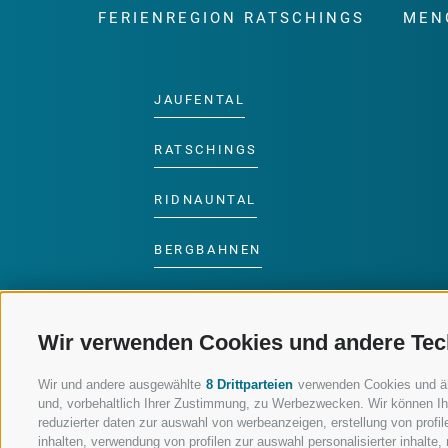
FERIENREGION RATSCHINGS
MEN
JAUFENTAL
RATSCHINGS
RIDNAUNTAL
BERGBAHNEN
SKISCHULE RATSCHINGS
Wir verwenden Cookies und andere Tec
LUISL'S SKISCHULE IN
RATSCHINGS
Wir und andere ausgewählte
8 Drittparteien
verwenden Cookies und ähnl
und, vorbehaltlich Ihrer Zustimmung, zu Werbezwecken. Wir können Ih
reduzierter daten zur auswahl von werbeanzeigen, erstellung von profile
inhalten, verwendung von profilen zur auswahl personalisierter inhalt