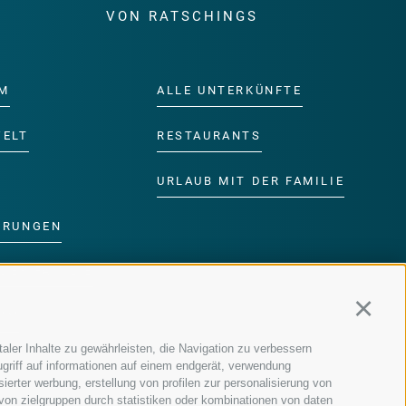
E
VON RATSCHINGS
M
ALLE UNTERKÜNFTE
WELT
RESTAURANTS
URLAUB MIT DER FAMILIE
ERUNGEN
DER FAMILIE
Continu
MM
aler Inhalte zu gewährleisten, die Navigation zu verbessern
griff auf informationen auf einem endgerät, verwendung
ierter werbung, erstellung von profilen zur personalisierung von
 von zielgruppen durch statistiken oder kombinationen von daten