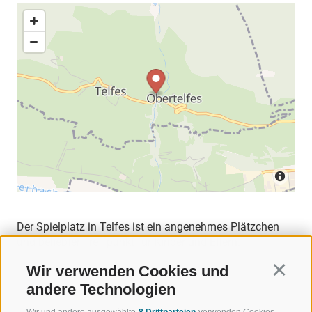
Der Spielplatz in Telfes ist ein angenehmes Plätzchen
und beliebter Treffpunkt für Kinder und Eltern.
Wir verwenden Cookies und
Continu
andere Technologien
Wir und andere ausgewählte
8 Drittparteien
verwenden Cookies