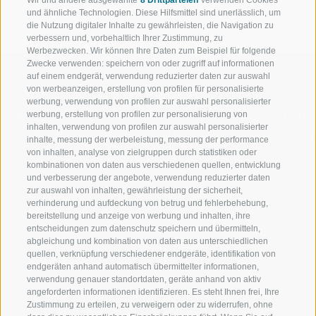
ZURÜCK
und ähnliche Technologien. Diese Hilfsmittel sind unerlässlich, um
die Nutzung digitaler Inhalte zu gewährleisten, die Navigation zu
verbessern und, vorbehaltlich Ihrer Zustimmung, zu
Werbezwecken. Wir können Ihre Daten zum Beispiel für folgende
Zwecke verwenden: speichern von oder zugriff auf informationen
auf einem endgerät, verwendung reduzierter daten zur auswahl
von werbeanzeigen, erstellung von profilen für personalisierte
werbung, verwendung von profilen zur auswahl personalisierter
werbung, erstellung von profilen zur personalisierung von
WILLKOMMEN IN DER
SPORT UND 
inhalten, verwendung von profilen zur auswahl personalisierter
FERIENREGION RATSCHINGS
MENGE WOW
inhalte, messung der werbeleistung, messung der performance
von inhalten, analyse von zielgruppen durch statistiken oder
kombinationen von daten aus verschiedenen quellen, entwicklung
JAUFENTAL
SKIFAHREN
und verbesserung der angebote, verwendung reduzierter daten
zur auswahl von inhalten, gewährleistung der sicherheit,
RATSCHINGS
WANDERN
verhinderung und aufdeckung von betrug und fehlerbehebung,
bereitstellung und anzeige von werbung und inhalten, ihre
entscheidungen zum datenschutz speichern und übermitteln,
RIDNAUNTAL
HOCHALPINE
abgleichung und kombination von daten aus unterschiedlichen
quellen, verknüpfung verschiedener endgeräte, identifikation von
BERGBAHNEN
BIKEN
endgeräten anhand automatisch übermittelter informationen,
verwendung genauer standortdaten, geräte anhand von aktiv
angeforderten informationen identifizieren. Es steht Ihnen frei, Ihre
SKISCHULE RATSCHINGS
LANGLAUFEN
Zustimmung zu erteilen, zu verweigern oder zu widerrufen, ohne