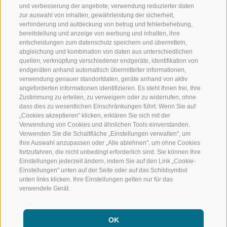
JAUFENTAL
SKIFAHREN
und verbesserung der angebote, verwendung reduzierter daten
zur auswahl von inhalten, gewährleistung der sicherheit,
RATSCHINGS
WANDERN
verhinderung und aufdeckung von betrug und fehlerbehebung,
bereitstellung und anzeige von werbung und inhalten, ihre
entscheidungen zum datenschutz speichern und übermitteln,
RIDNAUNTAL
HOCHALPINE
abgleichung und kombination von daten aus unterschiedlichen
quellen, verknüpfung verschiedener endgeräte, identifikation von
BERGBAHNEN
BIKEN
endgeräten anhand automatisch übermittelter informationen,
verwendung genauer standortdaten, geräte anhand von aktiv
angeforderten informationen identifizieren. Es steht Ihnen frei, Ihre
SKISCHULE RATSCHINGS
LANGLAUFEN
Zustimmung zu erteilen, zu verweigern oder zu widerrufen, ohne
dass dies zu wesentlichen Einschränkungen führt. Wenn Sie auf
LUISL'S SKISCHULE IN RATSCHINGS
WASSER ERLE
„Cookies akzeptieren" klicken, erklären Sie sich mit der
Verwendung von Cookies und ähnlichen Tools einverstanden.
Verwenden Sie die Schaltfläche „Einstellungen verwalten", um
Ihre Auswahl anzupassen oder „Alle ablehnen", um ohne Cookies
fortzufahren, die nicht unbedingt erforderlich sind. Sie können Ihre
Einstellungen jederzeit ändern, indem Sie auf den Link „Cookie-
Einstellungen" unten auf der Seite oder auf das Schildsymbol
FOLGE UNS AUF SOCIAL MEDIA
unten links klicken. Ihre Einstellungen gelten nur für das
verwendete Gerät.
OK