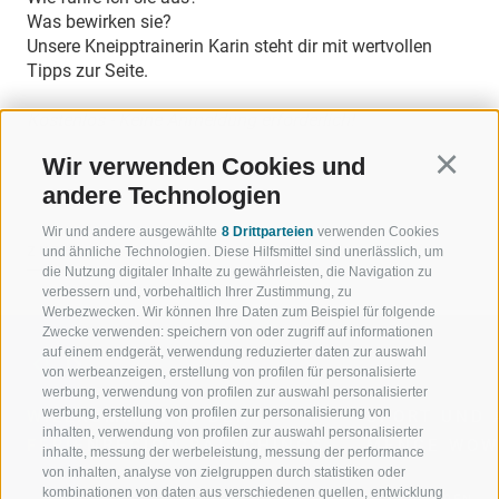
Was bewirken sie?
Unsere Kneipptrainerin Karin steht dir mit wertvollen
Tipps zur Seite.
Kostenlos - Keine Anmeldung erforderlich!
Wir verwenden Cookies und
Continu
andere Technologien
Wir und andere ausgewählte
8 Drittparteien
verwenden Cookies
ZURÜCK
und ähnliche Technologien. Diese Hilfsmittel sind unerlässlich, um
die Nutzung digitaler Inhalte zu gewährleisten, die Navigation zu
verbessern und, vorbehaltlich Ihrer Zustimmung, zu
Werbezwecken. Wir können Ihre Daten zum Beispiel für folgende
Zwecke verwenden: speichern von oder zugriff auf informationen
auf einem endgerät, verwendung reduzierter daten zur auswahl
von werbeanzeigen, erstellung von profilen für personalisierte
werbung, verwendung von profilen zur auswahl personalisierter
werbung, erstellung von profilen zur personalisierung von
WILLKOMMEN IN DER
SPORT UND 
inhalten, verwendung von profilen zur auswahl personalisierter
FERIENREGION RATSCHINGS
MENGE WOW
inhalte, messung der werbeleistung, messung der performance
von inhalten, analyse von zielgruppen durch statistiken oder
kombinationen von daten aus verschiedenen quellen, entwicklung