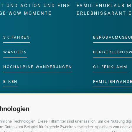
RT UND ACTION UND EINE
FAMILIENURLAUB M
GE WOW MOMENTE
ERLEBNISGARANTI
SKIFAHREN
BERGBAUMUSEU
WANDERN
BERGERLEBNIS
HOCHALPINE WANDERUNGEN
GILFENKLAMM
BIKEN
FAMILIENWAND
LANGLAUFEN
SKIFAHREN MIT 
hnologien
WASSER ERLEBEN
KINDERPROGRA
iche Technologien. Diese Hilfsmittel sind unerlässlich, um die Nutzung digit
re Daten zum Beispiel für folgende Zwecke verwenden: speichern von oder zu