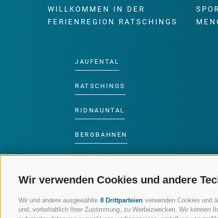
WILLKOMMEN IN DER
SPO
FERIENREGION RATSCHINGS
MEN
JAUFENTAL
RATSCHINGS
RIDNAUNTAL
BERGBAHNEN
SKISCHULE RATSCHINGS
Wir verwenden Cookies und andere Tec
LUISL'S SKISCHULE IN
RATSCHINGS
Wir und andere ausgewählte
8 Drittparteien
verwenden Cookies und ähnl
und, vorbehaltlich Ihrer Zustimmung, zu Werbezwecken. Wir können Ih