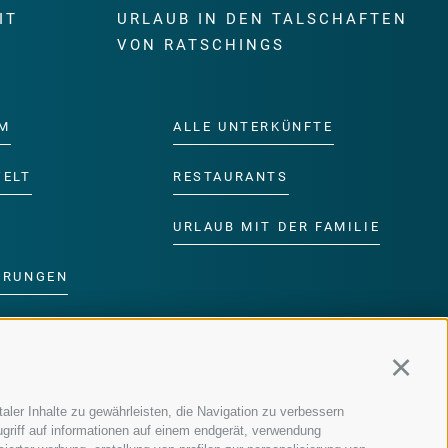
IT
URLAUB IN DEN TALSCHAFTEN
E
VON RATSCHINGS
M
ALLE UNTERKÜNFTE
WELT
RESTAURANTS
URLAUB MIT DER FAMILIE
ERUNGEN
DER FAMILIE
Continu
MM
aler Inhalte zu gewährleisten, die Navigation zu verbessern
griff auf informationen auf einem endgerät, verwendung