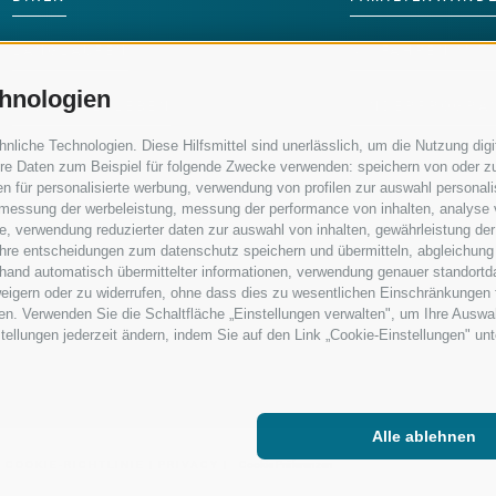
LANGLAUFEN
SKIFAHREN MIT 
hnologien
WASSER ERLEBEN
KINDERPROGRA
iche Technologien. Diese Hilfsmittel sind unerlässlich, um die Nutzung digit
re Daten zum Beispiel für folgende Zwecke verwenden: speichern von oder zu
n für personalisierte werbung, verwendung von profilen zur auswahl personalis
e, messung der werbeleistung, messung der performance von inhalten, analyse
, verwendung reduzierter daten zur auswahl von inhalten, gewährleistung der
 ihre entscheidungen zum datenschutz speichern und übermitteln, abgleichung
nhand automatisch übermittelter informationen, verwendung genauer standortd
erweigern oder zu widerrufen, ohne dass dies zu wesentlichen Einschränkungen 
en. Verwenden Sie die Schaltfläche „Einstellungen verwalten", um Ihre Ausw
nstellungen jederzeit ändern, indem Sie auf den Link „Cookie-Einstellungen" un
Alle ablehnen
|
COOKIE-RICHTLINIE
|
PRIVACY
|
Cookie Präferenzen