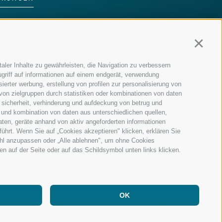
DER FAMILIE
Continu
MM
aler Inhalte zu gewährleisten, die Navigation zu verbessern
griff auf informationen auf einem endgerät, verwendung
ierter werbung, erstellung von profilen zur personalisierung von
 von zielgruppen durch statistiken oder kombinationen von daten
 sicherheit, verhinderung und aufdeckung von betrug und
 und kombination von daten aus unterschiedlichen quellen,
aten, geräte anhand von aktiv angeforderten informationen
führt. Wenn Sie auf „Cookies akzeptieren" klicken, erklären Sie
ahl anzupassen oder „Alle ablehnen", um ohne Cookies
ten auf der Seite oder auf das Schildsymbol unten links klicken.
OK