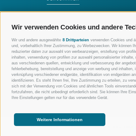
SKISCHULE RATSCHINGS
Wir verwenden Cookies und andere Tec
LUISL'S SKISCHULE IN
RATSCHINGS
Wir und andere ausgewählte
8 Drittparteien
verwenden Cookies und ähnl
und, vorbehaltlich Ihrer Zustimmung, zu Werbezwecken. Wir können Ih
reduzierter daten zur auswahl von werbeanzeigen, erstellung von profile
inhalten, verwendung von profilen zur auswahl personalisierter inhalt
aus verschiedenen quellen, entwicklung und verbesserung der angebote
fehlerbehebung, bereitstellung und anzeige von werbung und inhalten,
FOLGE UNS AUF SOCIAL MEDIA
verknüpfung verschiedener endgeräte, identifikation von endgeräten a
identifizieren. Es steht Ihnen frei, Ihre Zustimmung zu erteilen, zu v
sich mit der Verwendung von Cookies und ähnlichen Tools einverstand
fortzufahren, die nicht unbedingt erforderlich sind. Sie können Ihre Ei
Ihre Einstellungen gelten nur für das verwendete Gerät.
Weitere Informationen
IMPRESSUM
|
SITEMAP
|
TRANSPARENTE VERWALTUNG