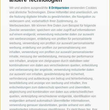
Wir und andere ausgewählte
8 Drittparteien
verwenden Cookies
ZURÜCK
und ähnliche Technologien. Diese Hilfsmittel sind unerlässlich, um
die Nutzung digitaler Inhalte zu gewährleisten, die Navigation zu
verbessern und, vorbehaltlich Ihrer Zustimmung, zu
Werbezwecken. Wir können Ihre Daten zum Beispiel für folgende
Zwecke verwenden: speichern von oder zugriff auf informationen
auf einem endgerät, verwendung reduzierter daten zur auswahl
von werbeanzeigen, erstellung von profilen für personalisierte
werbung, verwendung von profilen zur auswahl personalisierter
werbung, erstellung von profilen zur personalisierung von
WILLKOMMEN IN DER
SPORT UND 
inhalten, verwendung von profilen zur auswahl personalisierter
FERIENREGION RATSCHINGS
MENGE WOW
inhalte, messung der werbeleistung, messung der performance
von inhalten, analyse von zielgruppen durch statistiken oder
kombinationen von daten aus verschiedenen quellen, entwicklung
JAUFENTAL
SKIFAHREN
und verbesserung der angebote, verwendung reduzierter daten
zur auswahl von inhalten, gewährleistung der sicherheit,
RATSCHINGS
WANDERN
verhinderung und aufdeckung von betrug und fehlerbehebung,
bereitstellung und anzeige von werbung und inhalten, ihre
entscheidungen zum datenschutz speichern und übermitteln,
RIDNAUNTAL
HOCHALPINE
abgleichung und kombination von daten aus unterschiedlichen
quellen, verknüpfung verschiedener endgeräte, identifikation von
BERGBAHNEN
BIKEN
endgeräten anhand automatisch übermittelter informationen,
verwendung genauer standortdaten, geräte anhand von aktiv
angeforderten informationen identifizieren. Es steht Ihnen frei, Ihre