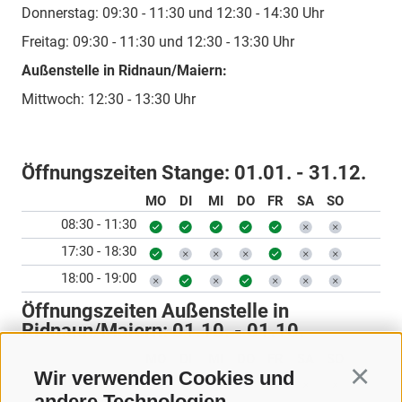
Donnerstag: 09:30 - 11:30 und 12:30 - 14:30 Uhr
Freitag: 09:30 - 11:30 und 12:30 - 13:30 Uhr
Außenstelle in Ridnaun/Maiern:
Mittwoch: 12:30 - 13:30 Uhr
Öffnungszeiten Stange:
01.01. - 31.12.
MO
DI
MI
DO
FR
SA
SO
08:30 - 11:30
17:30 - 18:30
18:00 - 19:00
Öffnungszeiten Außenstelle in
Ridnaun/Maiern:
01.10. - 01.10.
MO
DI
MI
DO
FR
SA
SO
Wir verwenden Cookies und
Continu
12:30 - 13:30
andere Technologien