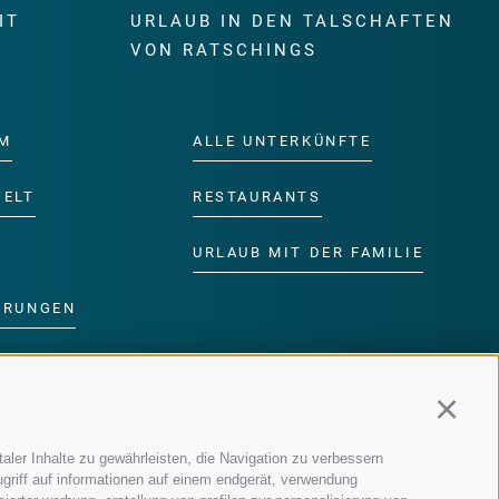
IT
URLAUB IN DEN TALSCHAFTEN
E
VON RATSCHINGS
M
ALLE UNTERKÜNFTE
WELT
RESTAURANTS
URLAUB MIT DER FAMILIE
ERUNGEN
DER FAMILIE
Continu
MM
aler Inhalte zu gewährleisten, die Navigation zu verbessern
griff auf informationen auf einem endgerät, verwendung