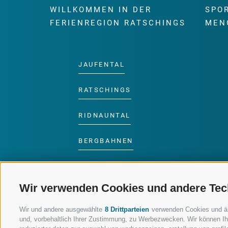
WILLKOMMEN IN DER
SPO
FERIENREGION RATSCHINGS
MEN
JAUFENTAL
RATSCHINGS
RIDNAUNTAL
BERGBAHNEN
SKISCHULE RATSCHINGS
Wir verwenden Cookies und andere Tec
LUISL'S SKISCHULE IN
RATSCHINGS
Wir und andere ausgewählte
8 Drittparteien
verwenden Cookies und ähnl
und, vorbehaltlich Ihrer Zustimmung, zu Werbezwecken. Wir können Ih