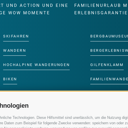
RT UND ACTION UND EINE
FAMILIENURLAUB M
GE WOW MOMENTE
ERLEBNISGARANTI
SKIFAHREN
BERGBAUMUSEU
WANDERN
BERGERLEBNIS
HOCHALPINE WANDERUNGEN
GILFENKLAMM
BIKEN
FAMILIENWAND
LANGLAUFEN
SKIFAHREN MIT 
hnologien
WASSER ERLEBEN
KINDERPROGRA
iche Technologien. Diese Hilfsmittel sind unerlässlich, um die Nutzung digit
re Daten zum Beispiel für folgende Zwecke verwenden: speichern von oder zu