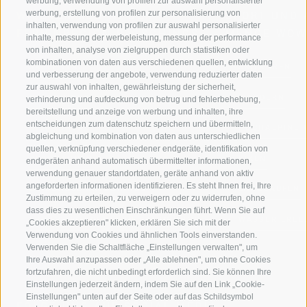
werbung, verwendung von profilen zur auswahl personalisierter
werbung, erstellung von profilen zur personalisierung von
WILLKOMMEN IN DER
SPORT UND 
inhalten, verwendung von profilen zur auswahl personalisierter
FERIENREGION RATSCHINGS
MENGE WOW
inhalte, messung der werbeleistung, messung der performance
von inhalten, analyse von zielgruppen durch statistiken oder
kombinationen von daten aus verschiedenen quellen, entwicklung
JAUFENTAL
SKIFAHREN
und verbesserung der angebote, verwendung reduzierter daten
zur auswahl von inhalten, gewährleistung der sicherheit,
RATSCHINGS
WANDERN
verhinderung und aufdeckung von betrug und fehlerbehebung,
bereitstellung und anzeige von werbung und inhalten, ihre
entscheidungen zum datenschutz speichern und übermitteln,
RIDNAUNTAL
HOCHALPINE
abgleichung und kombination von daten aus unterschiedlichen
quellen, verknüpfung verschiedener endgeräte, identifikation von
BERGBAHNEN
BIKEN
endgeräten anhand automatisch übermittelter informationen,
verwendung genauer standortdaten, geräte anhand von aktiv
angeforderten informationen identifizieren. Es steht Ihnen frei, Ihre
SKISCHULE RATSCHINGS
LANGLAUFEN
Zustimmung zu erteilen, zu verweigern oder zu widerrufen, ohne
dass dies zu wesentlichen Einschränkungen führt. Wenn Sie auf
LUISL'S SKISCHULE IN RATSCHINGS
WASSER ERLE
„Cookies akzeptieren" klicken, erklären Sie sich mit der
Verwendung von Cookies und ähnlichen Tools einverstanden.
Verwenden Sie die Schaltfläche „Einstellungen verwalten", um
Ihre Auswahl anzupassen oder „Alle ablehnen", um ohne Cookies
fortzufahren, die nicht unbedingt erforderlich sind. Sie können Ihre
Einstellungen jederzeit ändern, indem Sie auf den Link „Cookie-
Einstellungen" unten auf der Seite oder auf das Schildsymbol
FOLGE UNS AUF SOCIAL MEDIA