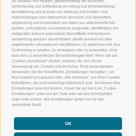
zur auswahl von inhalten, gewährleistung der sicherheit,
RATSCHINGS
WANDERN
verhinderung und aufdeckung von betrug und fehlerbehebung,
bereitstellung und anzeige von werbung und inhalten, ihre
entscheidungen zum datenschutz speichern und übermitteln,
RIDNAUNTAL
HOCHALPINE
abgleichung und kombination von daten aus unterschiedlichen
quellen, verknüpfung verschiedener endgeräte, identifikation von
BERGBAHNEN
BIKEN
endgeräten anhand automatisch übermittelter informationen,
verwendung genauer standortdaten, geräte anhand von aktiv
angeforderten informationen identifizieren. Es steht Ihnen frei, Ihre
SKISCHULE RATSCHINGS
LANGLAUFEN
Zustimmung zu erteilen, zu verweigern oder zu widerrufen, ohne
dass dies zu wesentlichen Einschränkungen führt. Wenn Sie auf
LUISL'S SKISCHULE IN RATSCHINGS
WASSER ERLE
„Cookies akzeptieren" klicken, erklären Sie sich mit der
Verwendung von Cookies und ähnlichen Tools einverstanden.
Verwenden Sie die Schaltfläche „Einstellungen verwalten", um
Ihre Auswahl anzupassen oder „Alle ablehnen", um ohne Cookies
fortzufahren, die nicht unbedingt erforderlich sind. Sie können Ihre
Einstellungen jederzeit ändern, indem Sie auf den Link „Cookie-
Einstellungen" unten auf der Seite oder auf das Schildsymbol
FOLGE UNS AUF SOCIAL MEDIA
unten links klicken. Ihre Einstellungen gelten nur für das
verwendete Gerät.
OK