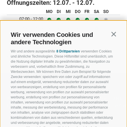
Öffnungszeiten:
12.07. - 12.07.
MO
DI
MI
DO
FR
SA
SO
07:00 - 12:00
15:00 - 17:00
Wir verwenden Cookies und
Continu
15:00 - 18:00
andere Technologien
Wir und andere ausgewählte
8 Drittparteien
verwenden Cookies
ZURÜCK
und ähnliche Technologien. Diese Hilfsmittel sind unerlässlich, um
die Nutzung digitaler Inhalte zu gewährleisten, die Navigation zu
verbessern und, vorbehaltlich Ihrer Zustimmung, zu
Werbezwecken. Wir können Ihre Daten zum Beispiel für folgende
Zwecke verwenden: speichern von oder zugriff auf informationen
auf einem endgerät, verwendung reduzierter daten zur auswahl
von werbeanzeigen, erstellung von profilen für personalisierte
werbung, verwendung von profilen zur auswahl personalisierter
werbung, erstellung von profilen zur personalisierung von
WILLKOMMEN IN DER
SPORT UND 
inhalten, verwendung von profilen zur auswahl personalisierter
FERIENREGION RATSCHINGS
MENGE WOW
inhalte, messung der werbeleistung, messung der performance
von inhalten, analyse von zielgruppen durch statistiken oder
kombinationen von daten aus verschiedenen quellen, entwicklung
JAUFENTAL
SKIFAHREN
und verbesserung der angebote, verwendung reduzierter daten