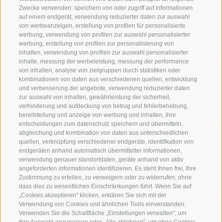
Zwecke verwenden: speichern von oder zugriff auf informationen
auf einem endgerät, verwendung reduzierter daten zur auswahl
von werbeanzeigen, erstellung von profilen für personalisierte
werbung, verwendung von profilen zur auswahl personalisierter
werbung, erstellung von profilen zur personalisierung von
WILLKOMMEN IN DER
SPORT UND 
inhalten, verwendung von profilen zur auswahl personalisierter
FERIENREGION RATSCHINGS
MENGE WOW
inhalte, messung der werbeleistung, messung der performance
von inhalten, analyse von zielgruppen durch statistiken oder
kombinationen von daten aus verschiedenen quellen, entwicklung
JAUFENTAL
SKIFAHREN
und verbesserung der angebote, verwendung reduzierter daten
zur auswahl von inhalten, gewährleistung der sicherheit,
RATSCHINGS
WANDERN
verhinderung und aufdeckung von betrug und fehlerbehebung,
bereitstellung und anzeige von werbung und inhalten, ihre
entscheidungen zum datenschutz speichern und übermitteln,
RIDNAUNTAL
HOCHALPINE
abgleichung und kombination von daten aus unterschiedlichen
quellen, verknüpfung verschiedener endgeräte, identifikation von
BERGBAHNEN
BIKEN
endgeräten anhand automatisch übermittelter informationen,
verwendung genauer standortdaten, geräte anhand von aktiv
angeforderten informationen identifizieren. Es steht Ihnen frei, Ihre
SKISCHULE RATSCHINGS
LANGLAUFEN
Zustimmung zu erteilen, zu verweigern oder zu widerrufen, ohne
dass dies zu wesentlichen Einschränkungen führt. Wenn Sie auf
LUISL'S SKISCHULE IN RATSCHINGS
WASSER ERLE
„Cookies akzeptieren" klicken, erklären Sie sich mit der
Verwendung von Cookies und ähnlichen Tools einverstanden.
Verwenden Sie die Schaltfläche „Einstellungen verwalten", um
Ihre Auswahl anzupassen oder „Alle ablehnen", um ohne Cookies