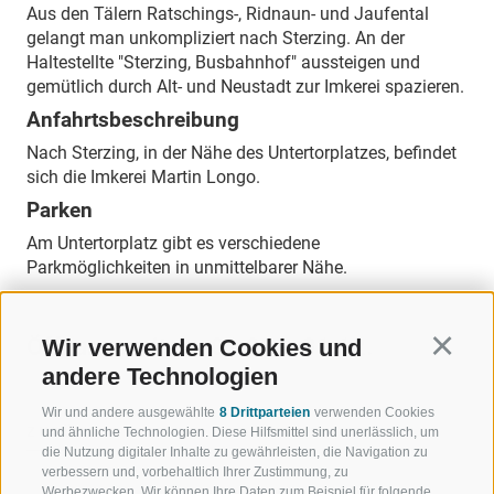
Aus den Tälern Ratschings-, Ridnaun- und Jaufental
gelangt man unkompliziert nach Sterzing. An der
Haltestellte "Sterzing, Busbahnhof" aussteigen und
gemütlich durch Alt- und Neustadt zur Imkerei spazieren.
Anfahrtsbeschreibung
Nach Sterzing, in der Nähe des Untertorplatzes, befindet
sich die Imkerei Martin Longo.
Parken
Am Untertorplatz gibt es verschiedene
Parkmöglichkeiten in unmittelbarer Nähe.
Öffnungszeiten :
01.01. - 31.12.
Wir verwenden Cookies und
Continu
andere Technologien
Wir und andere ausgewählte
8 Drittparteien
verwenden Cookies
ZURÜCK
und ähnliche Technologien. Diese Hilfsmittel sind unerlässlich, um
die Nutzung digitaler Inhalte zu gewährleisten, die Navigation zu
verbessern und, vorbehaltlich Ihrer Zustimmung, zu
Werbezwecken. Wir können Ihre Daten zum Beispiel für folgende