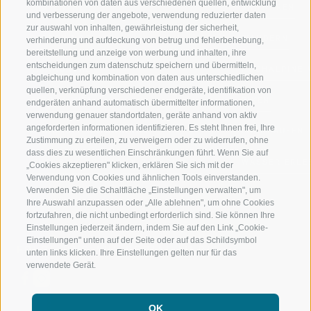
kombinationen von daten aus verschiedenen quellen, entwicklung
JAUFENTAL
SKIFAHREN
und verbesserung der angebote, verwendung reduzierter daten
zur auswahl von inhalten, gewährleistung der sicherheit,
RATSCHINGS
WANDERN
verhinderung und aufdeckung von betrug und fehlerbehebung,
bereitstellung und anzeige von werbung und inhalten, ihre
entscheidungen zum datenschutz speichern und übermitteln,
RIDNAUNTAL
HOCHALPINE
abgleichung und kombination von daten aus unterschiedlichen
quellen, verknüpfung verschiedener endgeräte, identifikation von
BERGBAHNEN
BIKEN
endgeräten anhand automatisch übermittelter informationen,
verwendung genauer standortdaten, geräte anhand von aktiv
angeforderten informationen identifizieren. Es steht Ihnen frei, Ihre
SKISCHULE RATSCHINGS
LANGLAUFEN
Zustimmung zu erteilen, zu verweigern oder zu widerrufen, ohne
dass dies zu wesentlichen Einschränkungen führt. Wenn Sie auf
LUISL'S SKISCHULE IN RATSCHINGS
WASSER ERLE
„Cookies akzeptieren" klicken, erklären Sie sich mit der
Verwendung von Cookies und ähnlichen Tools einverstanden.
Verwenden Sie die Schaltfläche „Einstellungen verwalten", um
Ihre Auswahl anzupassen oder „Alle ablehnen", um ohne Cookies
fortzufahren, die nicht unbedingt erforderlich sind. Sie können Ihre
Einstellungen jederzeit ändern, indem Sie auf den Link „Cookie-
Einstellungen" unten auf der Seite oder auf das Schildsymbol
FOLGE UNS AUF SOCIAL MEDIA
unten links klicken. Ihre Einstellungen gelten nur für das
verwendete Gerät.
OK