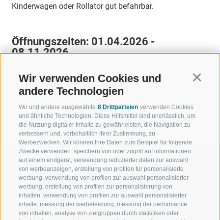
Kinderwagen oder Rollator gut befahrbar.
Öffnungszeiten:
01.04.2026 -
08.11.2026
MO
DI
MI
DO
FR
SA
SO
Wir verwenden Cookies und
Continu
10:00 - 17:00
andere Technologien
Wir und andere ausgewählte
8 Drittparteien
verwenden Cookies
ZURÜCK
und ähnliche Technologien. Diese Hilfsmittel sind unerlässlich, um
die Nutzung digitaler Inhalte zu gewährleisten, die Navigation zu
verbessern und, vorbehaltlich Ihrer Zustimmung, zu
Werbezwecken. Wir können Ihre Daten zum Beispiel für folgende
Zwecke verwenden: speichern von oder zugriff auf informationen
auf einem endgerät, verwendung reduzierter daten zur auswahl
von werbeanzeigen, erstellung von profilen für personalisierte
werbung, verwendung von profilen zur auswahl personalisierter
werbung, erstellung von profilen zur personalisierung von
WILLKOMMEN IN DER
SPORT UND 
inhalten, verwendung von profilen zur auswahl personalisierter
FERIENREGION RATSCHINGS
MENGE WOW
inhalte, messung der werbeleistung, messung der performance
von inhalten, analyse von zielgruppen durch statistiken oder