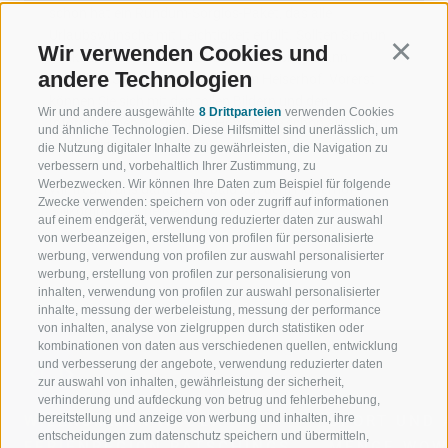
schon hat ein Rundum-Sorglos-Paket, das alle
Urlaubswünsche mit Leichtigkeit erfüllt. Sollten Sie nun
Wir verwenden Cookies und
Continu
denken, dass wir Ihnen zu viel versprechen, dann
andere Technologien
besuchen Sie uns einfach auf dem Heiserhof. Vorerst
können Sie sich mit den tollen Bildern und den
Wir und andere ausgewählte
8 Drittparteien
verwenden Cookies
Informationen auf unserer Homepage schon auf Ihren
und ähnliche Technologien. Diese Hilfsmittel sind unerlässlich, um
Urlaub einstimmen.
die Nutzung digitaler Inhalte zu gewährleisten, die Navigation zu
verbessern und, vorbehaltlich Ihrer Zustimmung, zu
Werbezwecken. Wir können Ihre Daten zum Beispiel für folgende
Wir freuen uns darauf, Sie bald auf dem Heiserhof
Zwecke verwenden: speichern von oder zugriff auf informationen
willkommen zu heißen!
auf einem endgerät, verwendung reduzierter daten zur auswahl
von werbeanzeigen, erstellung von profilen für personalisierte
werbung, verwendung von profilen zur auswahl personalisierter
werbung, erstellung von profilen zur personalisierung von
inhalten, verwendung von profilen zur auswahl personalisierter
inhalte, messung der werbeleistung, messung der performance
von inhalten, analyse von zielgruppen durch statistiken oder
kombinationen von daten aus verschiedenen quellen, entwicklung
und verbesserung der angebote, verwendung reduzierter daten
zur auswahl von inhalten, gewährleistung der sicherheit,
verhinderung und aufdeckung von betrug und fehlerbehebung,
bereitstellung und anzeige von werbung und inhalten, ihre
WILLKOMMEN IN DER
SPORT UND 
entscheidungen zum datenschutz speichern und übermitteln,
FERIENREGION RATSCHINGS
MENGE WOW